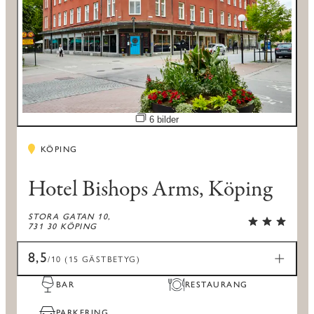
Öppna bildspel
6 bilder
KÖPING
Hotel Bishops Arms, Köping
STORA GATAN 10,
731 30 KÖPING
8,5
/10 (15 GÄSTBETYG)
BAR
RESTAURANG
PARKERING