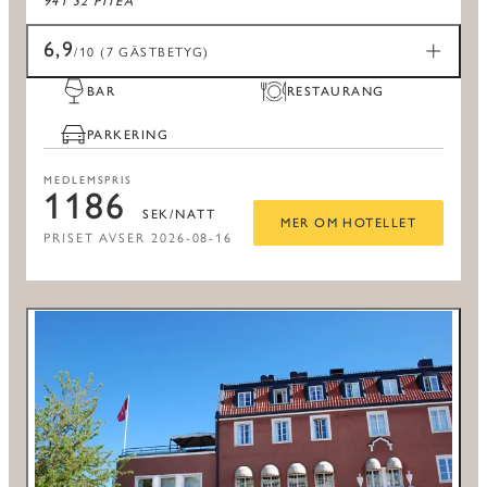
941 32 PITEÅ
6,9
/10 (7 GÄSTBETYG)
BAR
RESTAURANG
PARKERING
MEDLEMSPRIS
1186
SEK/NATT
MER OM HOTELLET
PRISET AVSER 2026-08-16