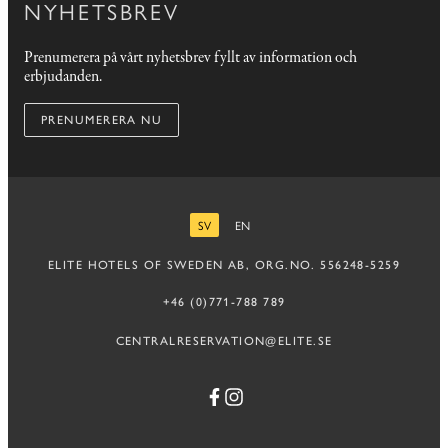
NYHETSBREV
Prenumerera på vårt nyhetsbrev fyllt av information och
erbjudanden.
PRENUMERERA NU
SV
EN
SVENSKA
ENGELSKA
ELITE HOTELS OF SWEDEN AB, ORG.NO. 556248-5259
+46 (0)771-788 789
CENTRALRESERVATION@ELITE.SE