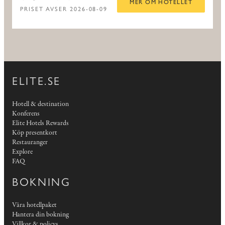
MER OM HOTELLET
PRISET AVSER 2026-08-09
ELITE.SE
Hotell & destination
Konferens
Elite Hotels Rewards
Köp presentkort
Restauranger
Explore
FAQ
BOKNING
Våra hotellpaket
Hantera din bokning
Villkor & policys