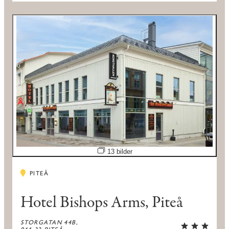
Öppna bildspel
13 bilder
PITEÅ
Hotel Bishops Arms, Piteå
STORGATAN 44B,