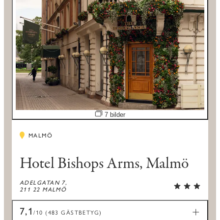
Öppna bildspel
7 bilder
MALMÖ
Hotel Bishops Arms, Malmö
ADELGATAN 7,
211 22 MALMÖ
7,1
/10 (483 GÄSTBETYG)