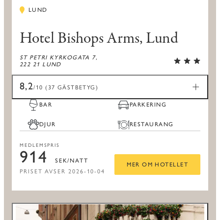
LUND
Hotel Bishops Arms, Lund
ST PETRI KYRKOGATA 7,
222 21 LUND
8,2
/10 (37 GÄSTBETYG)
BAR
PARKERING
DJUR
RESTAURANG
MEDLEMSPRIS
914
SEK/NATT
MER OM HOTELLET
PRISET AVSER 2026-10-04