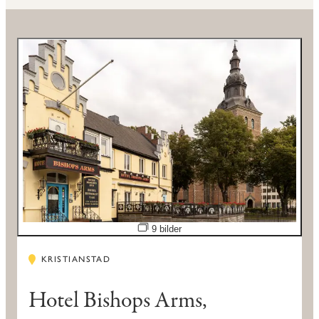
Öppna bildspel
9 bilder
KRISTIANSTAD
Hotel Bishops Arms,