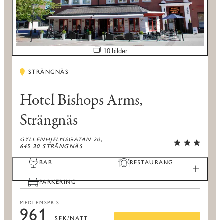
Öppna bildspel
10 bilder
STRÄNGNÄS
Hotel Bishops Arms,
Strängnäs
GYLLENHJELMSGATAN 20,
645 30 STRÄNGNÄS
BAR
RESTAURANG
PARKERING
MEDLEMSPRIS
961
SEK/NATT