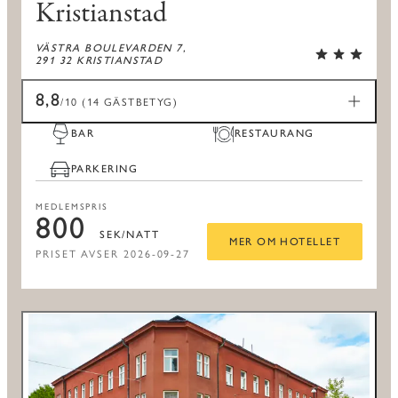
Kristianstad
VÄSTRA BOULEVARDEN 7,
291 32 KRISTIANSTAD
8,8
/10 (14 GÄSTBETYG)
BAR
RESTAURANG
PARKERING
MEDLEMSPRIS
800
SEK/NATT
MER OM HOTELLET
PRISET AVSER 2026-09-27