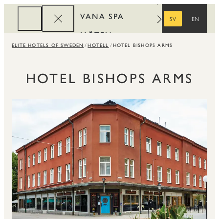
VANA SPA
SV
EN
SVENSKA
ENGELSKA
MÖTEN
ELITE HOTELS OF SWEDEN
HOTELL
HOTEL BISHOPS ARMS
FÖRETAG
REWARDS
HOTEL BISHOPS ARMS