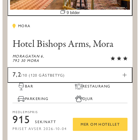
Öppna bildspel
9 bilder
MORA
Hotel Bishops Arms, Mora
MORAGATAN 6,
792 30 MORA
7,2
/10 (120 GÄSTBETYG)
BAR
RESTAURANG
PARKERING
DJUR
MEDLEMSPRIS
915
SEK/NATT
MER OM HOTELLET
PRISET AVSER 2026-10-04