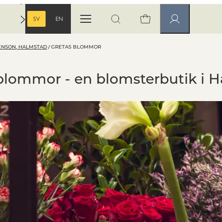
SV
EN
Öppna menyn
Öppna sök
Medlemssidor
SVENSKA
ENGELSKA
ENSON, HALMSTAD
GRETAS BLOMMOR
blommor - en blomsterbutik i 