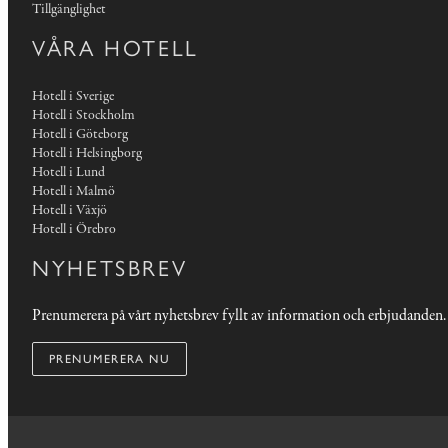
Tillgänglighet
VÅRA HOTELL
Hotell i Sverige
Hotell i Stockholm
Hotell i Göteborg
Hotell i Helsingborg
Hotell i Lund
Hotell i Malmö
Hotell i Växjö
Hotell i Örebro
NYHETSBREV
Prenumerera på vårt nyhetsbrev fyllt av information och erbjudanden.
PRENUMERERA NU