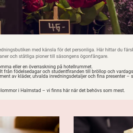
redningsbutiken med känsla för det personliga. Här hittar du fär
ulpaner och ståtliga pioner till säsongens ögonfångare.
omma eller en överraskning på hotellrummet.
llt från födelsedagar och studentfiranden till bröllop och vardags
iment av kläder, utvalda inredningsdetaljer och fina presenter – 
Blommor
i Halmstad – vi finns här när det behövs som mest.