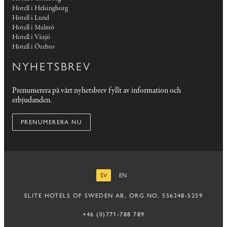
Hotell i Helsingborg
Hotell i Lund
Hotell i Malmö
Hotell i Växjö
Hotell i Örebro
NYHETSBREV
Prenumerera på vårt nyhetsbrev fyllt av information och
erbjudanden.
PRENUMERERA NU
SV
EN
SVENSKA
ENGELSKA
ELITE HOTELS OF SWEDEN AB, ORG.NO. 556248-5259
+46 (0)771-788 789