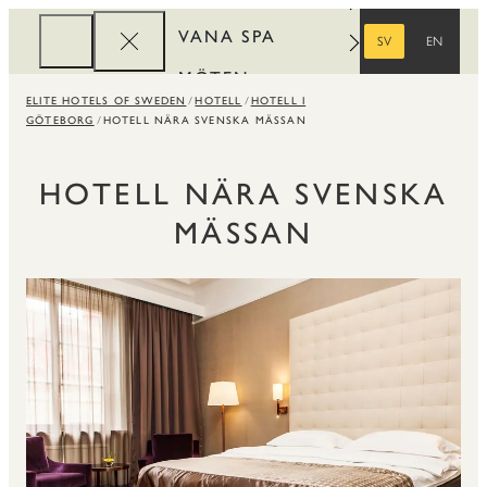
VANA SPA
SV
EN
SVENSKA
ENGELSKA
MÖTEN
ELITE HOTELS OF SWEDEN
HOTELL
HOTELL I
FÖRETAG
GÖTEBORG
HOTELL NÄRA SVENSKA MÄSSAN
REWARDS
HOTELL NÄRA SVENSKA
MÄSSAN