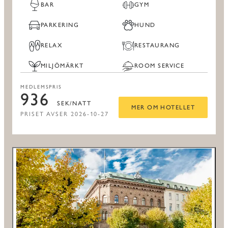
BAR
GYM
PARKERING
HUND
RELAX
RESTAURANG
MILJÖMÄRKT
ROOM SERVICE
MEDLEMSPRIS
936
SEK/NATT
MER OM HOTELLET
PRISET AVSER 2026-10-27