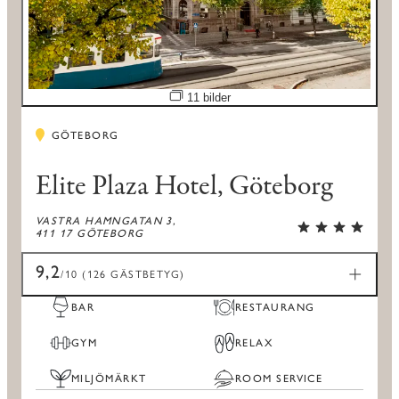
Öppna bildspel
11 bilder
GÖTEBORG
Elite Plaza Hotel, Göteborg
VASTRA HAMNGATAN 3,
411 17 GÖTEBORG
9,2
/10 (126 GÄSTBETYG)
BAR
RESTAURANG
GYM
RELAX
MILJÖMÄRKT
ROOM SERVICE