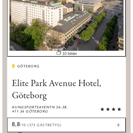
Öppna bildspel
10 bilder
GÖTEBORG
Elite Park Avenue Hotel,
Göteborg
KUNGSPORTSAVENYN 36-38,
411 36 GÖTEBORG
8,8
/10 (373 GÄSTBETYG)