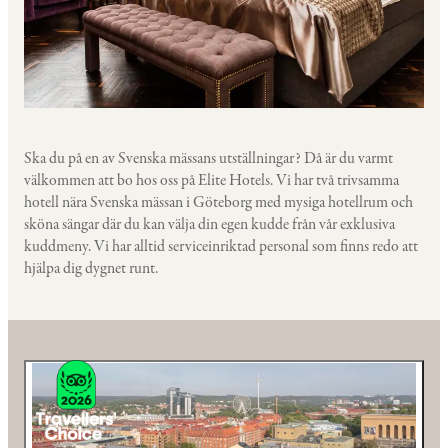
Ska du på en av Svenska mässans utställningar? Då är du varmt
välkommen att bo hos oss på Elite Hotels. Vi har två trivsamma
hotell nära Svenska mässan i Göteborg med mysiga hotellrum och
sköna sängar där du kan välja din egen kudde från vår exklusiva
kuddmeny. Vi har alltid serviceinriktad personal som finns redo att
hjälpa dig dygnet runt.