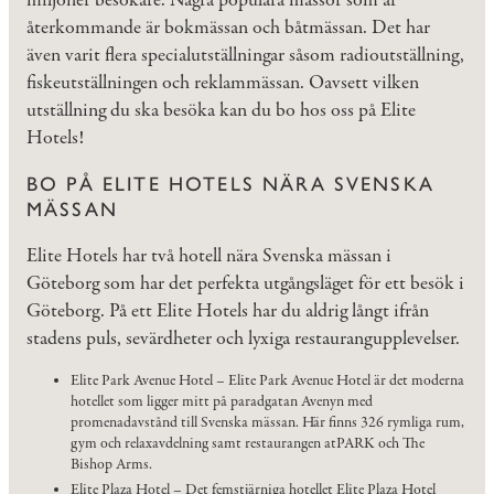
miljoner besökare. Några populära mässor som är
återkommande är bokmässan och båtmässan. Det har
även varit flera specialutställningar såsom radioutställning,
fiskeutställningen och reklammässan. Oavsett vilken
utställning du ska besöka kan du bo hos oss på Elite
Hotels!
BO PÅ ELITE HOTELS NÄRA SVENSKA
MÄSSAN
Elite Hotels har två hotell nära Svenska mässan i
Göteborg som har det perfekta utgångsläget för ett besök i
Göteborg. På ett Elite Hotels har du aldrig långt ifrån
stadens puls, sevärdheter och lyxiga restaurangupplevelser.
Elite Park Avenue Hotel – Elite Park Avenue Hotel är det moderna
hotellet som ligger mitt på paradgatan Avenyn med
promenadavstånd till Svenska mässan. Här finns 326 rymliga rum,
gym och relaxavdelning samt restaurangen atPARK och The
Bishop Arms.
Elite Plaza Hotel – Det femstjärniga hotellet Elite Plaza Hotel