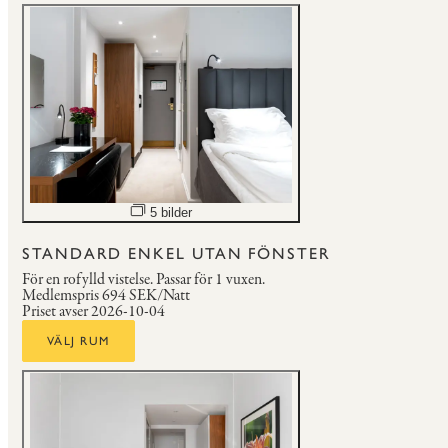
Öppna bildspel
5 bilder
STANDARD ENKEL UTAN FÖNSTER
För en rofylld vistelse.
Passar för 1 vuxen.
Medlemspris
694 SEK/Natt
Priset avser 2026-10-04
VÄLJ RUM