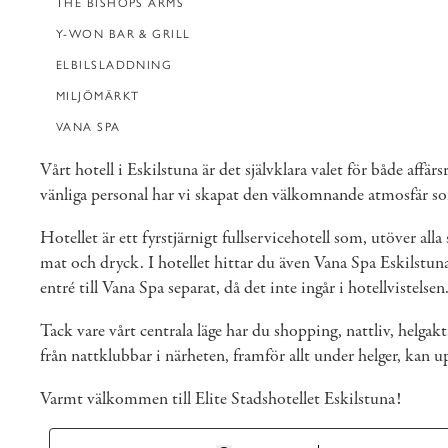
THE BISHOPS ARMS
Y-WON BAR & GRILL
ELBILSLADDNING
MILJÖMÄRKT
VANA SPA
Vårt hotell i Eskilstuna är det självklara valet för både af
vänliga personal har vi skapat den välkomnande atmosfär so
Hotellet är ett fyrstjärnigt fullservicehotell som, utöver alla
mat och dryck. I hotellet hittar du även
Vana Spa Eskilstun
entré till Vana Spa separat, då det inte ingår i hotellvistelsen
Tack vare vårt centrala läge har du shopping, nattliv, helg
från nattklubbar i närheten, framför allt under helger, kan 
Varmt välkommen till Elite Stadshotellet Eskilstuna!