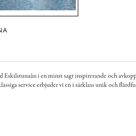
NA
vid Eskilstunaån i en minst sagt inspirerande och avkopp
assiga service erbjuder vi en i särklass unik och flärdfu