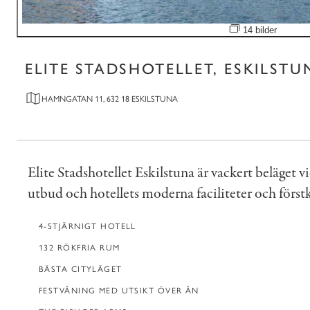
Öppna bildspel
14 bilder
ELITE STADSHOTELLET, ESKILSTU
HAMNGATAN 11, 632 18 ESKILSTUNA
Elite Stadshotellet Eskilstuna är vackert beläget 
utbud och hotellets moderna faciliteter och förstkl
4-STJÄRNIGT HOTELL
132 RÖKFRIA RUM
BÄSTA CITYLÄGET
FESTVÅNING MED UTSIKT ÖVER ÅN