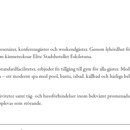
färsresenärer, konferensgäster och weekendgäster. Genom lyhördhet f
m kännetecknar Elite Stadshotellet Eskilstuna.
 standardfaciliteter, erbjuder fri tillgång till gym för alla gäster. 
a
– ett modernt spa med pool, bastu, isbad, kallbad och härliga be
.
aktiviteter samt tåg- och bussförbindelser inom bekvämt promenad
upplevas som störande.