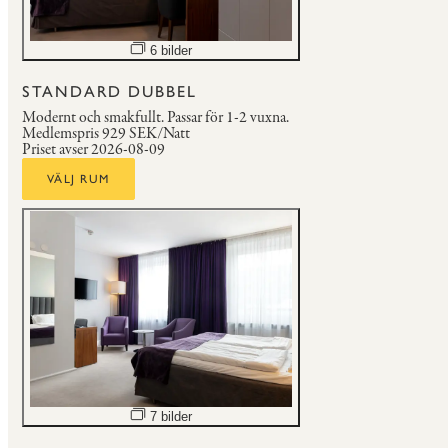
Öppna bildspel
6 bilder
STANDARD DUBBEL
Modernt och smakfullt.
Passar för 1-2 vuxna.
Medlemspris
929 SEK/Natt
Priset avser 2026-08-09
VÄLJ RUM
Öppna bildspel
7 bilder