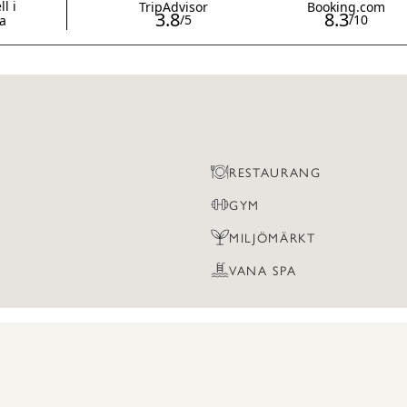
RESTAURANG
GYM
MILJÖMÄRKT
VANA SPA