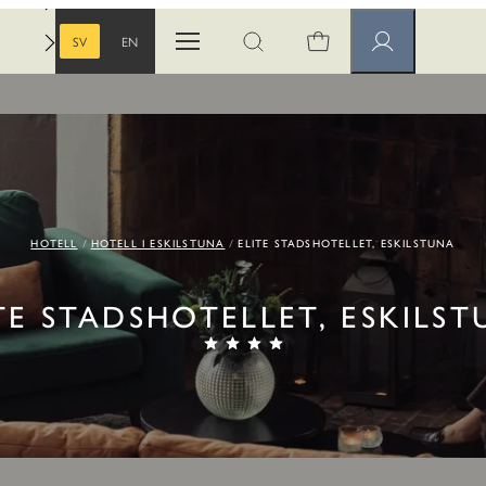
SV
EN
Öppna menyn
Öppna sök
Medlemssidor
SVENSKA
ENGELSKA
HOTELL
HOTELL I ESKILSTUNA
ELITE STADSHOTELLET, ESKILSTUNA
TE STADSHOTELLET, ESKILS