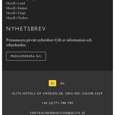
Hotell i Lund
Hotell i Malmö
Hotell i Växjö
Hotell i Örebro
NYHETSBREV
Prenumerera på vårt nyhetsbrev fyllt av information och
erbjudanden.
PRENUMERERA NU
SV
EN
SVENSKA
ENGELSKA
ELITE HOTELS OF SWEDEN AB, ORG.NO. 556248-5259
+46 (0)771-788 789
CENTRALRESERVATION@ELITE.SE