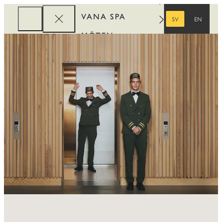
VANA SPA
SV
EN
SVENSKA
ENGELSKA
MÖTEN
FÖRETAG
REWARDS