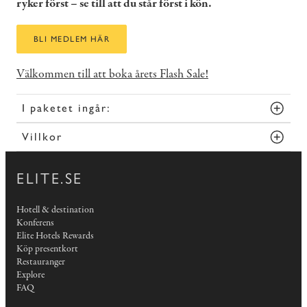
ryker först – se till att du står först i kön.
BLI MEDLEM HÄR
Välkommen till att boka årets Flash Sale!
I paketet ingår:
Villkor
ELITE.SE
Hotell & destination
Konferens
Elite Hotels Rewards
Köp presentkort
Restauranger
Explore
FAQ