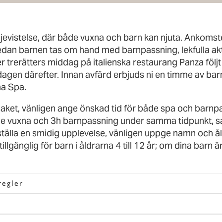
ljevistelse, där både vuxna och barn kan njuta. Ankoms
an barnen tas om hand med barnpassning, lekfulla akt
er trerätters middag på italienska restaurang Panza föl
dagen därefter. Innan avfärd erbjuds ni en timme av ba
na Spa.
epaket, vänligen ange önskad tid för både spa och barn
 de vuxna och 3h barnpassning under samma tidpunkt, 
tälla en smidig upplevelse, vänligen uppge namn och ål
illgänglig för barn i åldrarna 4 till 12 år; om dina barn 
regler