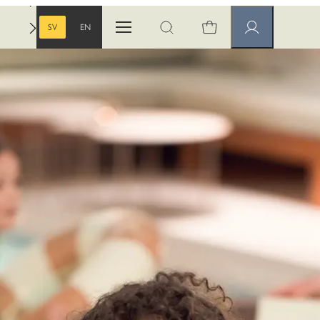
SV
EN
Öppna menyn
Öppna sök
Medlemssidor
SVENSKA
ENGELSKA