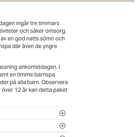
tdagen ingår tre timmars
iviteter och säker omsorg.
jt av en god natts sömn och
rnspa där även de yngre
passning ankomstdagen. I
samt en timme barnspa
der på alla barn. Observera
är över 12 år kan detta paket