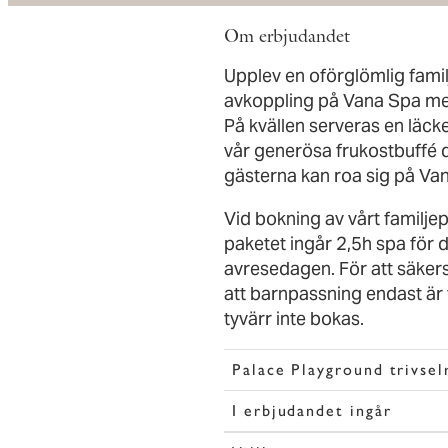
Om erbjudandet
Upplev en oförglömlig fami
avkoppling på Vana Spa med
På kvällen serveras en läck
vår generösa frukostbuffé 
gästerna kan roa sig på Va
Vid bokning av vårt familj
paketet ingår 2,5h spa för
avresedagen. För att säkers
att barnpassning endast är t
tyvärr inte bokas.
Palace Playground trivsel
I erbjudandet ingår