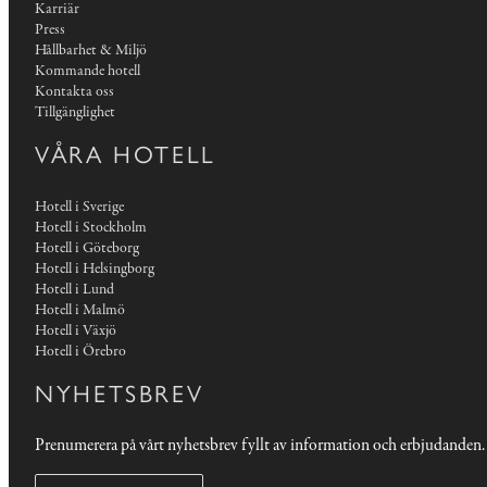
Karriär
Press
Hållbarhet & Miljö
Kommande hotell
Kontakta oss
Tillgänglighet
VÅRA HOTELL
Hotell i Sverige
Hotell i Stockholm
Hotell i Göteborg
Hotell i Helsingborg
Hotell i Lund
Hotell i Malmö
Hotell i Växjö
Hotell i Örebro
NYHETSBREV
Prenumerera på vårt nyhetsbrev fyllt av information och erbjudanden.