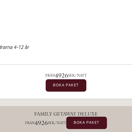
drarna 4-12 år
4926
FRÅN
SEK/NATT
BOKA PAKET
FAMILY GETAWAY DELUXE
4926
BOKA PAKET
FRÅN
SEK/NATT