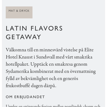
MAT & DRYCK
LATIN FLAVORS
GETAWAY
Välkomna till en minnesvärd vistelse på Elite
Hotel Knaust i Sundsvall med vårt smakrika
hotellpaket. Upptäck en smakresa genom
Sydamerika kombinerat med en övernattning
fylld av bekvämlighet och en generös
frukostbuffé dagen därpå.
OM ERBJUDANDET
Upplev en spännande fusion mellan norrländsk charm och