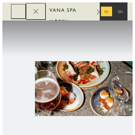
VANA SPA
SV
EN
SVENSKA
ENGELSKA
MÖTEN
FÖRETAG
REWARDS