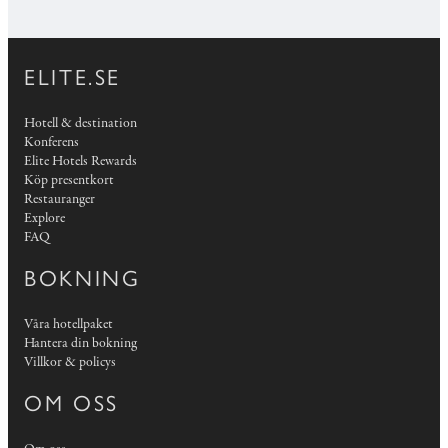
ELITE.SE
Hotell & destination
Konferens
Elite Hotels Rewards
Köp presentkort
Restauranger
Explore
FAQ
BOKNING
Våra hotellpaket
Hantera din bokning
Villkor & policys
OM OSS