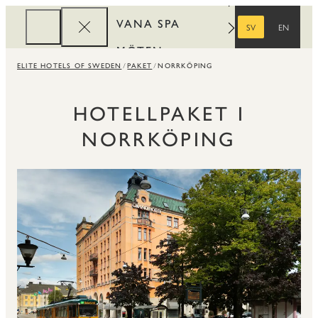
VANA SPA
SV
EN
SVENSKA
ENGELSKA
MÖTEN
ELITE HOTELS OF SWEDEN
PAKET
NORRKÖPING
FÖRETAG
REWARDS
HOTELLPAKET I
NORRKÖPING