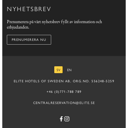
NYHETSBREV
Prenumerera på vårt nyhetsbrev fyllt av information och
erbjudanden.
PRENUMERERA NU
SV
EN
SVENSKA
ENGELSKA
ELITE HOTELS OF SWEDEN AB, ORG.NO. 556248-5259
+46 (0)771-788 789
CENTRALRESERVATION@ELITE.SE