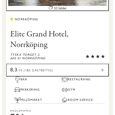
Öppna bildspel
10 bilder
NORRKÖPING
Elite Grand Hotel,
Norrköping
TYSKA TORGET 2,
600 41 NORRKÖPING
8,3
/10 (183 GÄSTBETYG)
BAR
RESTAURANG
PARKERING
GYM
MILJÖMÄRKT
ROOM SERVICE
MEDLEMSPRIS