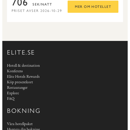
706
SEK/NATT
MER OM HOTELLET
PRISET AVSER 2026-10-29
ELITE.SE
Hotell & destination
Konferens
Elite Hotels Rewards
Köp presentkort
Restauranger
Explore
FAQ
BOKNING
Våra hotellpaket
Hantera din bokning