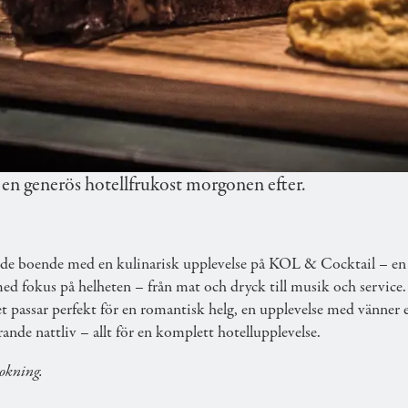
 COCKTAIL
ed vårt populära hotellpaket. Njut av övernattning på 
en generös hotellfrukost morgonen efter.
de boende med en kulinarisk upplevelse på KOL & Cocktail – en 
d fokus på helheten – från mat och dryck till musik och service. E
et passar perfekt för en romantisk helg, en upplevelse med vänner
rande nattliv – allt för en komplett hotellupplevelse.
okning.