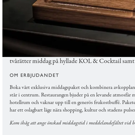
MAT & DRYCK
MIDDAGSPAKET PÅ KOL &
Upplev en minnesvärd vistelse i hjärtat av Malmö m
tvårätter middag på hyllade KOL & Cocktail samt 
OM ERBJUDANDET
Boka vårt exklusiva middagspaket och kombinera avkopplan
står i centrum. Restaurangen bjuder på en levande atmosfär me
hotellrum och vaknar upp till en generös frukostbuffé. Paket
har ett oslagbart läge nära shopping, kultur och stadens pulse
Kom ihåg att ange önskad middagstid i meddelandefältet vid b