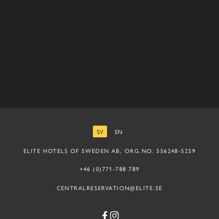
SV
EN
SVENSKA
ENGELSKA
ELITE HOTELS OF SWEDEN AB, ORG.NO. 556248-5259
+46 (0)771-788 789
CENTRALRESERVATION@ELITE.SE