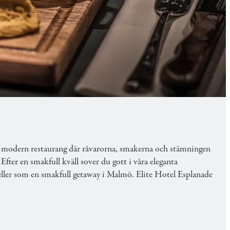
stilfulla Elite Hotel Esplanade, en smakrik
modern restaurang där råvarorna, smakerna och stämningen
fter en smakfull kväll sover du gott i våra eleganta
 eller som en smakfull getaway i Malmö. Elite Hotel Esplanade