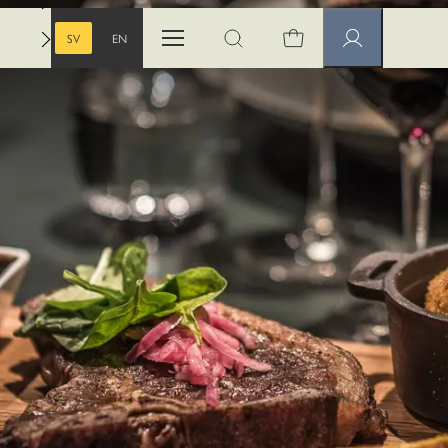
SV
EN
Öppna menyn
Öppna sök
Medlemssidor
SVENSKA
ENGELSKA