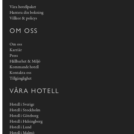
Våra hotellpaket
Hantera din bokning
Villkor & policys
OM OSS
Om oss
Karriär
Press
Hållbarhet & Miljö
Kommande hotell
Kontakta oss
Tillgänglighet
VÅRA HOTELL
Hotell i Sverige
Hotell i Stockholm
Hotell i Göteborg
Hotell i Helsingborg
Hotell i Lund
Hotell i Malmö