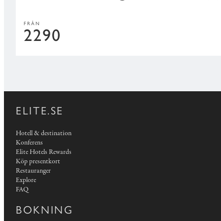
FRÅN
2290
ELITE.SE
Hotell & destination
Konferens
Elite Hotels Rewards
Köp presentkort
Restauranger
Explore
FAQ
BOKNING