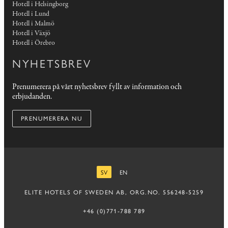
Hotell i Helsingborg
Hotell i Lund
Hotell i Malmö
Hotell i Växjö
Hotell i Örebro
NYHETSBREV
Prenumerera på vårt nyhetsbrev fyllt av information och
erbjudanden.
PRENUMERERA NU
SV
EN
SVENSKA
ENGELSKA
ELITE HOTELS OF SWEDEN AB, ORG.NO. 556248-5259
+46 (0)771-788 789