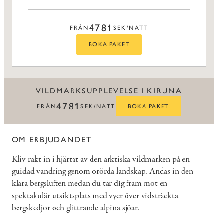
4781
FRÅN
SEK/NATT
BOKA PAKET
VILDMARKSUPPLEVELSE I KIRUNA
4781
FRÅN
SEK/NATT
BOKA PAKET
OM ERBJUDANDET
Kliv rakt in i hjärtat av den arktiska vildmarken på en
guidad vandring genom orörda landskap. Andas in den
klara bergsluften medan du tar dig fram mot en
spektakulär utsiktsplats med vyer över vidsträckta
bergskedjor och glittrande alpina sjöar.