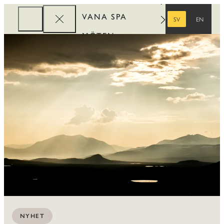
VANA SPA
SV
EN
SVENSKA
ENGELSKA
MÖTEN
FÖRETAG
REWARDS
NYHET