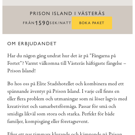
PRISON ISLAND I VÄSTERÅS
1590
FRÅN
SEK/NATT
BOKA PAKET
OM ERBJUDANDET
Har du någon gång undrat hur det är på ”Fångarna på
Fortet”? Varmt välkomna till Västerås häftigaste fängelse –
Prison Island!
Bo hos oss på Elite Stadshotellet och kombinera med ett
spännande äventyr på Prison Island. I varje cell finns en
eller flera problem och utmaningar som ni löser lagvis med
kreativitet och samarbetsförmåga. Passar för små och
smidiga likväl som stora och starka. Perfekt för både
familjer, kompisgäng eller företagsevent.
Efter ett par timmars klurande och kämpande på Prison