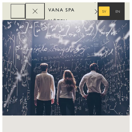
VANA SPA
SV
EN
SVENSKA
ENGELSKA
MÖTEN
FÖRETAG
REWARDS