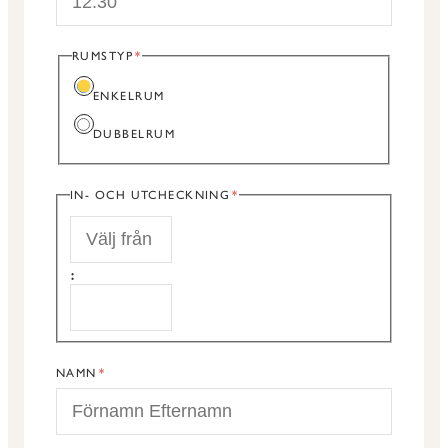
RUMSTYP
ENKELRUM
DUBBELRUM
IN- OCH UTCHECKNING
START
:
SLUT
NAMN