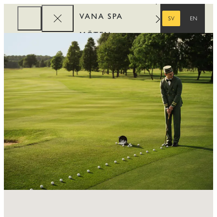
VANA SPA
SV
EN
SVENSKA
ENGELSKA
MÖTEN
FÖRETAG
REWARDS