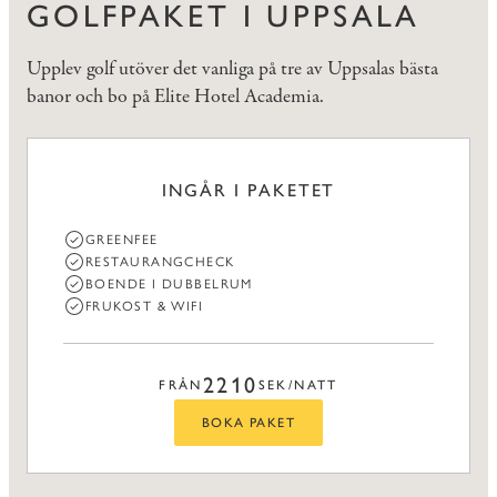
GOLFPAKET I UPPSALA
Upplev golf utöver det vanliga på tre av Uppsalas bästa
banor och bo på Elite Hotel Academia.
INGÅR I PAKETET
GREENFEE
RESTAURANGCHECK
BOENDE I DUBBELRUM
FRUKOST & WIFI
2210
FRÅN
SEK/NATT
BOKA PAKET