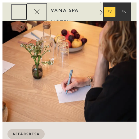
VANA SPA
SV
EN
SVENSKA
ENGELSKA
MÖTEN
FÖRETAG
REWARDS
AFFÄRSRESA