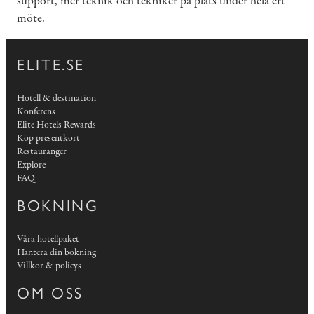
support, mer teknik och tekniker på plats under hela ert
möte.
ELITE.SE
Hotell & destination
Konferens
Elite Hotels Rewards
Köp presentkort
Restauranger
Explore
FAQ
BOKNING
Våra hotellpaket
Hantera din bokning
Villkor & policys
OM OSS