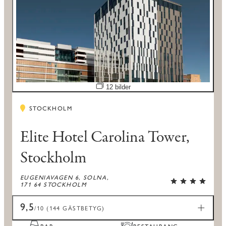
Öppna bildspel
12 bilder
STOCKHOLM
Elite Hotel Carolina Tower,
Stockholm
EUGENIAVAGEN 6, SOLNA,
171 64 STOCKHOLM
9,5
/10 (144 GÄSTBETYG)