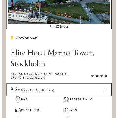
Öppna bildspel
12 bilder
STOCKHOLM
Elite Hotel Marina Tower,
Stockholm
SALTSJOQVARNS KAJ 25, NACKA,
131 71 STOCKHOLM
9,3
/10 (271 GÄSTBETYG)
BAR
RESTAURANG
PARKERING
GYM