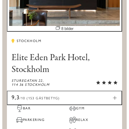
Öppna bildspel
8 bilder
STOCKHOLM
Elite Eden Park Hotel,
Stockholm
STUREGATAN 22,
114 36 STOCKHOLM
9,3
/10 (153 GÄSTBETYG)
BAR
GYM
PARKERING
RELAX