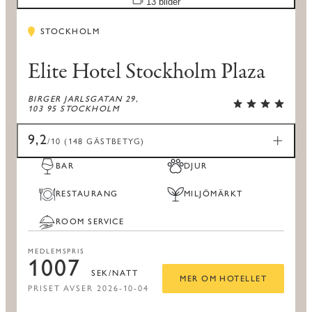
13 bilder
STOCKHOLM
Elite Hotel Stockholm Plaza
BIRGER JARLSGATAN 29,
103 95 STOCKHOLM
9,2
/10 (148 GÄSTBETYG)
BAR
DJUR
RESTAURANG
MILJÖMÄRKT
ROOM SERVICE
MEDLEMSPRIS
1007
SEK/NATT
MER OM HOTELLET
PRISET AVSER 2026-10-04