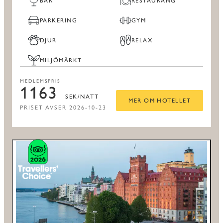
BAR
RESTAURANG
PARKERING
GYM
DJUR
RELAX
MILJÖMÄRKT
MEDLEMSPRIS
1163
SEK/NATT
MER OM HOTELLET
PRISET AVSER 2026-10-23