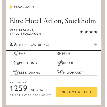
STOCKHOLM
Elite Hotel Adlon, Stockholm
VASAGATAN 42,
111 20 STOCKHOLM
8,9
/10 (148 GÄSTBETYG)
BAR
GYM
PARKERING
RELAX
RESTAURANG
MILJÖMÄRKT
MEDLEMSPRIS
1259
SEK/NATT
MER OM HOTELLET
PRISET AVSER 2026-09-27