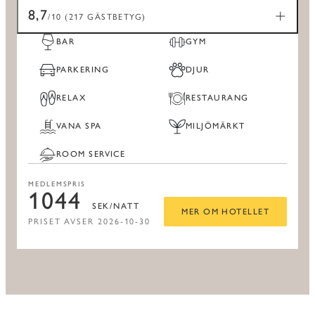
8,7
/10 (217 GÄSTBETYG)
BAR
GYM
PARKERING
DJUR
RELAX
RESTAURANG
VANA SPA
MILJÖMÄRKT
ROOM SERVICE
MEDLEMSPRIS
1044
SEK/NATT
MER OM HOTELLET
PRISET AVSER 2026-10-30