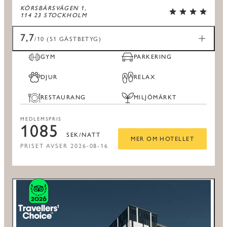
KÖRSBÄRSVÄGEN 1,
114 23 STOCKHOLM
7,7
/10 (51 GÄSTBETYG)
GYM
PARKERING
DJUR
RELAX
RESTAURANG
MILJÖMÄRKT
MEDLEMSPRIS
1085
SEK/NATT
MER OM HOTELLET
PRISET AVSER 2026-08-16