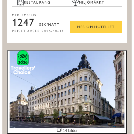
RESTAURANG
MILJÖMÄRKT
MEDLEMSPRIS
1247
SEK/NATT
MER OM HOTELLET
PRISET AVSER 2026-10-31
Öppna bildspel
14 bilder