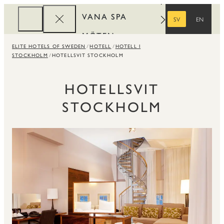
VANA SPA
SV
EN
SVENSKA
ENGELSKA
MÖTEN
ELITE HOTELS OF SWEDEN
HOTELL
HOTELL I
FÖRETAG
STOCKHOLM
HOTELLSVIT STOCKHOLM
REWARDS
HOTELLSVIT
STOCKHOLM