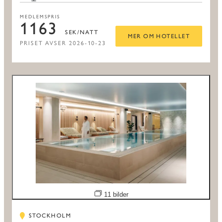
MEDLEMSPRIS
1163
SEK/NATT
MER OM HOTELLET
PRISET AVSER 2026-10-23
Öppna bildspel
11 bilder
STOCKHOLM