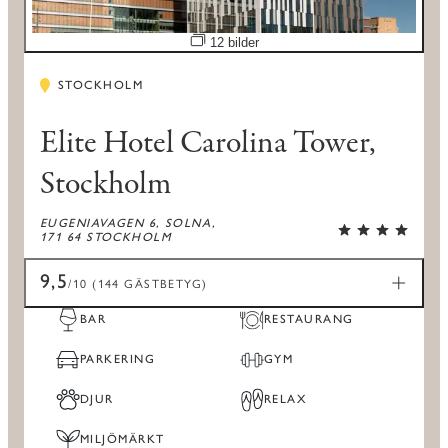
Öppna bildspel
12 bilder
STOCKHOLM
Elite Hotel Carolina Tower,
Stockholm
EUGENIAVAGEN 6, SOLNA,
171 64 STOCKHOLM
9,5
/10 (144 GÄSTBETYG)
BAR
RESTAURANG
PARKERING
GYM
DJUR
RELAX
MILJÖMÄRKT