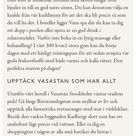
rum som är smakfullt inredda med sköna sängar som
bjuder in till en god natts sömn. Du kan dessutom välja en
kudde från vår kuddmeny för att det ska bli precis så som
du vill ha det. I hotellet ligger Vana spa där du kan ta dig
ett dopp i poolen eller njuta av en god drink i
relaxområdet. Varför inte boka in en lyxig massage eller
behandling? I vårt 300 kvm2 stora gym kan du börja
dagen med ett härligt träningspass för att sedan avnjuta vår
goda frukostbuffé med både varma och kalla rätter. Den
perfekta starten på dagen!
UPPTÄCK VASASTAN SOM HAR ALLT
Utanför vårt hotell i Vasastan Stockholm väntar stadens
puls! Gå längs Rörstrandsgatan som myllrar av liv och
upptäck alla fantastiska restauranger med mat i världsklass.
Besök den vackra byggnaden Karlbergs slott som har ett
underbart läge precis vid vattnet. Eller ta dig en
shoppingtur i någon av alla små butiker du hittar i