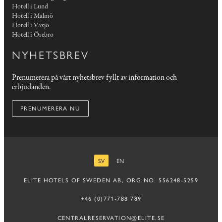
Hotell i Lund
Hotell i Malmö
Hotell i Växjö
Hotell i Örebro
NYHETSBREV
Prenumerera på vårt nyhetsbrev fyllt av information och
erbjudanden.
PRENUMERERA NU
SV
EN
SVENSKA
ENGELSKA
ELITE HOTELS OF SWEDEN AB, ORG.NO. 556248-5259
+46 (0)771-788 789
CENTRALRESERVATION@ELITE.SE