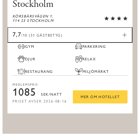
Stockholm
KÖRSBÄRSVÄGEN 1,
114 23 STOCKHOLM
7,7
/10 (51 GÄSTBETYG)
GYM
PARKERING
DJUR
RELAX
RESTAURANG
MILJÖMÄRKT
MEDLEMSPRIS
1085
SEK/NATT
MER OM HOTELLET
PRISET AVSER 2026-08-16