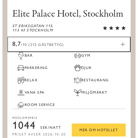
Elite Palace Hotel, Stockholm
ST ERIKSGATAN 115,
113 43 STOCKHOLM
8,7
/10 (215 GÄSTBETYG)
BAR
GYM
PARKERING
DJUR
RELAX
RESTAURANG
VANA SPA
MILJÖMÄRKT
ROOM SERVICE
MEDLEMSPRIS
1044
SEK/NATT
MER OM HOTELLET
PRISET AVSER 2026-10-30