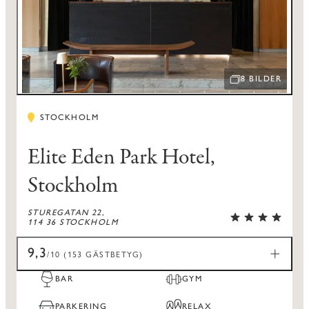
8 BILDER
ÖPPNA BILDSPEL
STOCKHOLM
Elite Eden Park Hotel,
Stockholm
STUREGATAN 22,
114 36 STOCKHOLM
9,3
/10 (153 GÄSTBETYG)
BAR
GYM
PARKERING
RELAX