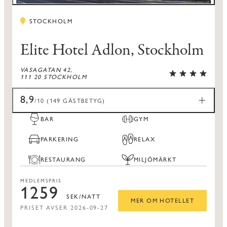
STOCKHOLM
Elite Hotel Adlon, Stockholm
VASAGATAN 42,
111 20 STOCKHOLM
8,9
/10 (149 GÄSTBETYG)
BAR
GYM
PARKERING
RELAX
RESTAURANG
MILJÖMÄRKT
MEDLEMSPRIS
1259
SEK/NATT
MER OM HOTELLET
PRISET AVSER 2026-09-27