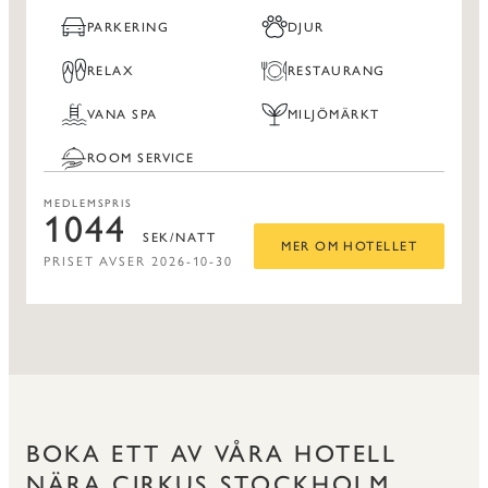
PARKERING
DJUR
RELAX
RESTAURANG
VANA SPA
MILJÖMÄRKT
ROOM SERVICE
MEDLEMSPRIS
1044
SEK/NATT
MER OM HOTELLET
PRISET AVSER 2026-10-30
BOKA ETT AV VÅRA HOTELL
NÄRA CIRKUS STOCKHOLM