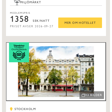
MILJÖMÄRKT
MEDLEMSPRIS
1358
SEK/NATT
MER OM HOTELLET
PRISET AVSER 2026-09-27
13 BILDER
ÖPPNA BILDSPEL
STOCKHOLM