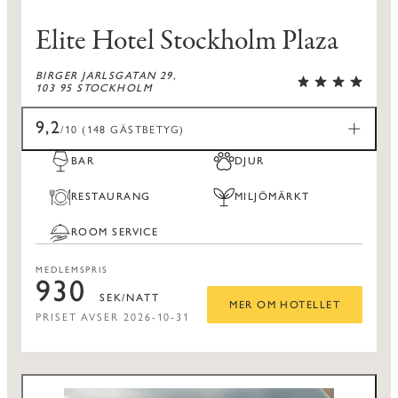
Elite Hotel Stockholm Plaza
BIRGER JARLSGATAN 29,
103 95 STOCKHOLM
9,2
/10 (148 GÄSTBETYG)
BAR
DJUR
RESTAURANG
MILJÖMÄRKT
ROOM SERVICE
MEDLEMSPRIS
930
SEK/NATT
MER OM HOTELLET
PRISET AVSER 2026-10-31