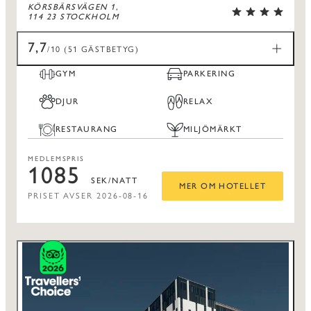
KÖRSBÄRSVÄGEN 1,
114 23 STOCKHOLM
7,7
/10 (51 GÄSTBETYG)
GYM
PARKERING
DJUR
RELAX
RESTAURANG
MILJÖMÄRKT
MEDLEMSPRIS
1085
SEK/NATT
MER OM HOTELLET
PRISET AVSER 2026-08-16