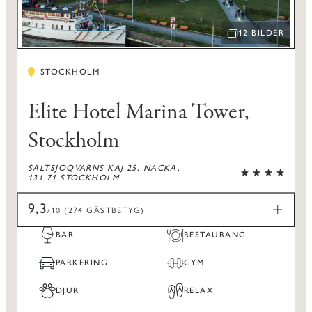
12 BILDER
ÖPPNA BILDSPEL
STOCKHOLM
Elite Hotel Marina Tower,
Stockholm
SALTSJOQVARNS KAJ 25, NACKA,
131 71 STOCKHOLM
9,3
/10 (274 GÄSTBETYG)
BAR
RESTAURANG
PARKERING
GYM
DJUR
RELAX