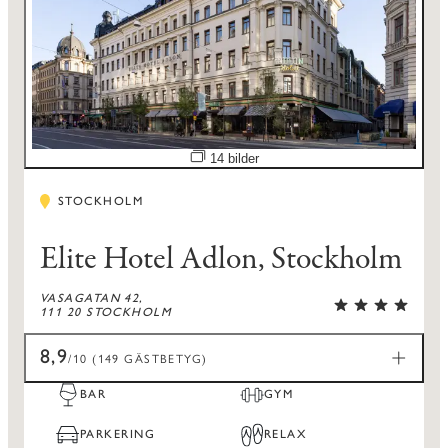
Öppna bildspel
14 bilder
STOCKHOLM
Elite Hotel Adlon, Stockholm
VASAGATAN 42,
111 20 STOCKHOLM
8,9
/10 (149 GÄSTBETYG)
BAR
GYM
PARKERING
RELAX