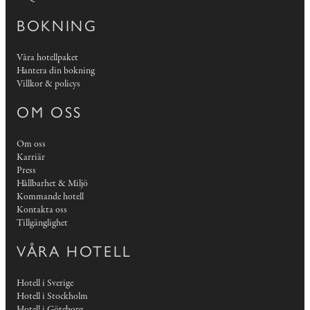
BOKNING
Våra hotellpaket
Hantera din bokning
Villkor & policys
OM OSS
Om oss
Karriär
Press
Hållbarhet & Miljö
Kommande hotell
Kontakta oss
Tillgänglighet
VÅRA HOTELL
Hotell i Sverige
Hotell i Stockholm
Hotell i Göteborg