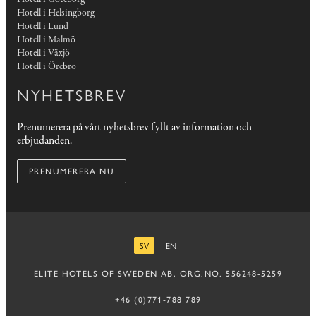
Hotell i Helsingborg
Hotell i Lund
Hotell i Malmö
Hotell i Växjö
Hotell i Örebro
NYHETSBREV
Prenumerera på vårt nyhetsbrev fyllt av information och
erbjudanden.
PRENUMERERA NU
SV
EN
SVENSKA
ENGELSKA
ELITE HOTELS OF SWEDEN AB, ORG.NO. 556248-5259
+46 (0)771-788 789