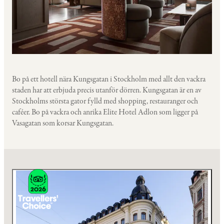
Bo på ett hotell nära Kungsgatan i Stockholm med allt den vackra
staden har att erbjuda precis utanför dörren. Kungsgatan är en av
Stockholms största gator fylld med shopping, restauranger och
caféer. Bo på vackra och anrika Elite Hotel Adlon som ligger på
Vasagatan som korsar Kungsgatan.