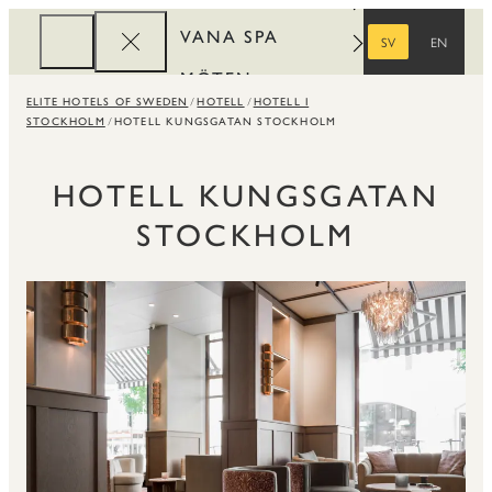
VANA SPA
SV
EN
SVENSKA
ENGELSKA
MÖTEN
ELITE HOTELS OF SWEDEN
HOTELL
HOTELL I
FÖRETAG
STOCKHOLM
HOTELL KUNGSGATAN STOCKHOLM
REWARDS
HOTELL KUNGSGATAN
STOCKHOLM