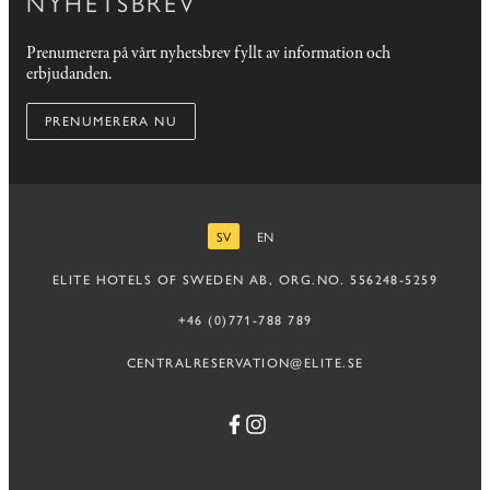
NYHETSBREV
Prenumerera på vårt nyhetsbrev fyllt av information och
erbjudanden.
PRENUMERERA NU
SV
EN
SVENSKA
ENGELSKA
ELITE HOTELS OF SWEDEN AB, ORG.NO. 556248-5259
+46 (0)771-788 789
CENTRALRESERVATION@ELITE.SE