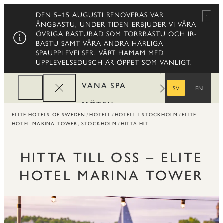
DEN 5–15 AUGUSTI RENOVERAS VÅR
Stäng
ÅNGBASTU, UNDER TIDEN ERBJUDER VI VÅRA
HOTELL
ÖVRIGA BASTUBAD SOM TORRBASTU OCH IR-
BASTU SAMT VÅRA ANDRA HÄRLIGA
RESTAURANGER
SPAUPPLEVELSER. VÅRT HAMAM MED
UPPLEVELSEDUSCH ÄR ÖPPET SOM VANLIGT.
ERBJUDANDEN
VANA SPA
SV
EN
SVENSKA
ENGELSKA
MÖTEN
ELITE HOTELS OF SWEDEN
HOTELL
HOTELL I STOCKHOLM
ELITE
FÖRETAG
HOTEL MARINA TOWER, STOCKHOLM
HITTA HIT
REWARDS
HITTA TILL OSS – ELITE
HOTEL MARINA TOWER