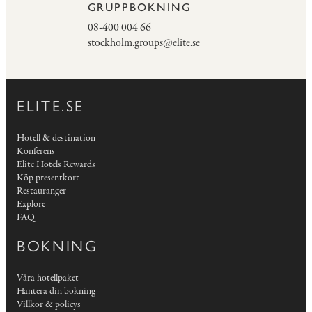
GRUPPBOKNING
08-400 004 66
stockholm.groups@elite.se
ELITE.SE
Hotell & destination
Konferens
Elite Hotels Rewards
Köp presentkort
Restauranger
Explore
FAQ
BOKNING
Våra hotellpaket
Hantera din bokning
Villkor & policys