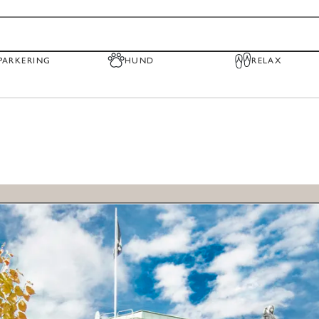
PARKERING
HUND
RELAX