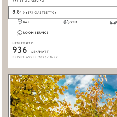
411 36 GÖTEBORG
8,8
/10 (373 GÄSTBETYG)
BAR
GYM
ROOM SERVICE
MEDLEMSPRIS
936
SEK/NATT
PRISET AVSER 2026-10-27