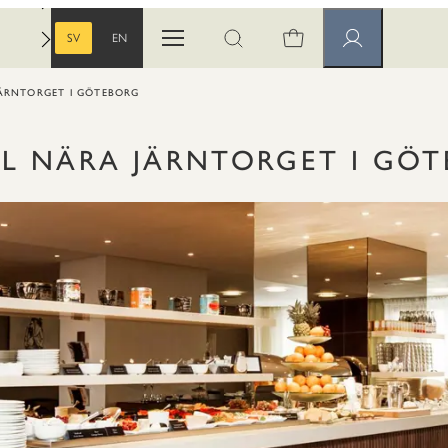
SV
EN
Öppna menyn
Öppna sök
Medlemssidor
SVENSKA
ENGELSKA
ÄRNTORGET I GÖTEBORG
L NÄRA JÄRNTORGET I GÖ