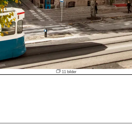
Öppna bildspel
11 bilder