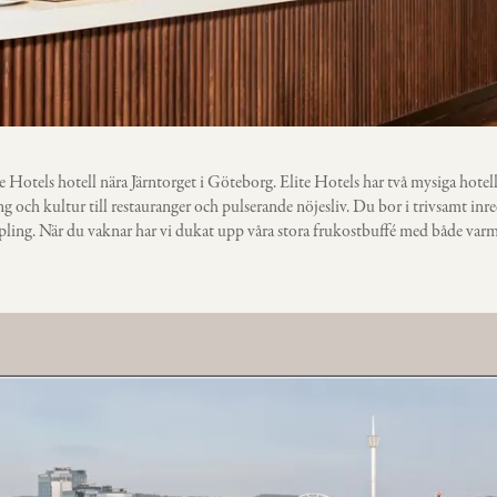
te Hotels hotell nära Järntorget i Göteborg. Elite Hotels har två mysiga hotel
ing och kultur till restauranger och pulserande nöjesliv. Du bor i trivsamt i
pling. När du vaknar har vi dukat upp våra stora frukostbuffé med både varma 