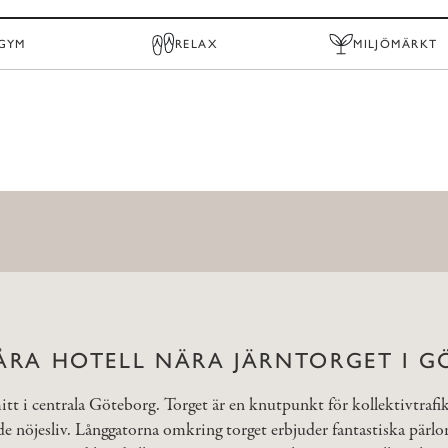
GYM
RELAX
MILJÖMÄRKT
VÅRA HOTELL NÄRA JÄRNTORGET I 
 mitt i centrala Göteborg. Torget är en knutpunkt för kollektivtrafi
de nöjesliv. Långgatorna omkring torget erbjuder fantastiska pärlor