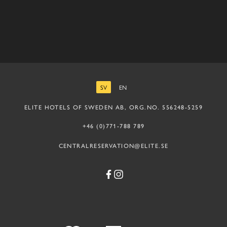
SV
EN
SVENSKA
ENGELSKA
ELITE HOTELS OF SWEDEN AB, ORG.NO. 556248-5259
+46 (0)771-788 789
CENTRALRESERVATION@ELITE.SE