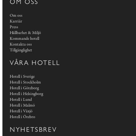
OM OSS
Om oss
Karriär
Press
Hållbarhet & Miljö
Kommande hotell
Kontakta oss
Tillgänglighet
VÅRA HOTELL
Hotell i Sverige
Hotell i Stockholm
Hotell i Göteborg
Hotell i Helsingborg
Hotell i Lund
Hotell i Malmö
Hotell i Växjö
Hotell i Örebro
NYHETSBREV