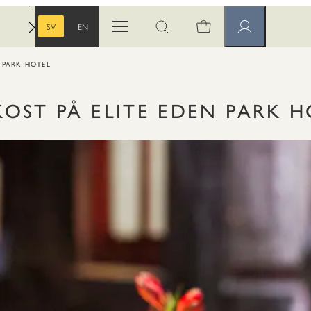
SV
EN
Öppna menyn
Öppna sök
Medlemssidor
SVENSKA
ENGELSKA
N PARK HOTEL
KOST PÅ ELITE EDEN PARK H