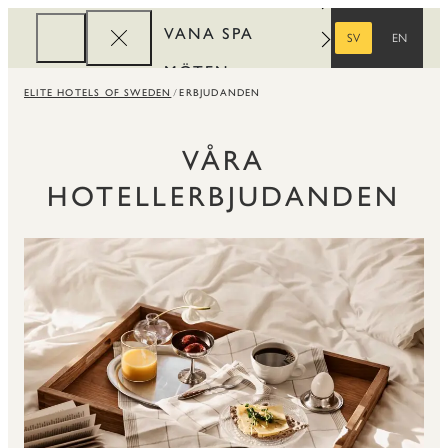
VANA SPA
SV
EN
SVENSKA
ENGELSKA
MÖTEN
ELITE HOTELS OF SWEDEN
ERBJUDANDEN
FÖRETAG
REWARDS
VÅRA
HOTELLERBJUDANDEN