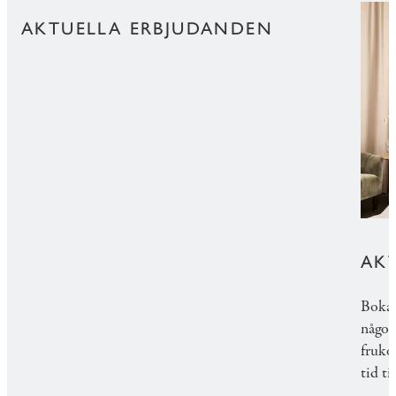
AKTUELLA ERBJUDANDEN
AK
Boka 
något
fruko
tid t