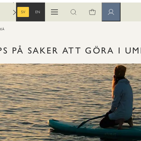
SV
EN
Öppna menyn
Öppna sök
Medlemssidor
SVENSKA
ENGELSKA
MEÅ
PS PÅ SAKER ATT GÖRA I U