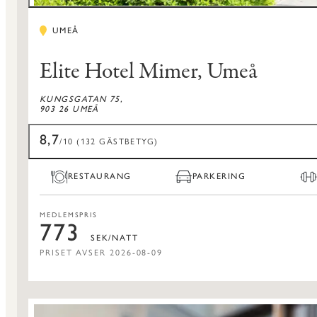
UMEÅ
Elite Hotel Mimer, Umeå
KUNGSGATAN 75,
903 26 UMEÅ
8,7
/10 (132 GÄSTBETYG)
RESTAURANG
PARKERING
MEDLEMSPRIS
773
SEK/NATT
PRISET AVSER 2026-08-09