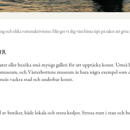
g och olika vattenaktiviteter. Här ger vi dig våra bästa tips på saker att göra
UR
ter eller besöka små mysiga galleri för att upptäcka konst. Umeå 
e museum, och Västerbottens museum är bara några exempel som du
Umeås vackra stad och underbar konst.
 av butiker, både lokala och stora kedjor. Strosa runt i stan och 