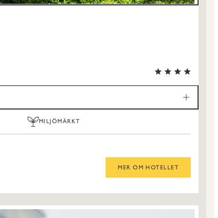
MILJÖMÄRKT
MER OM HOTELLET