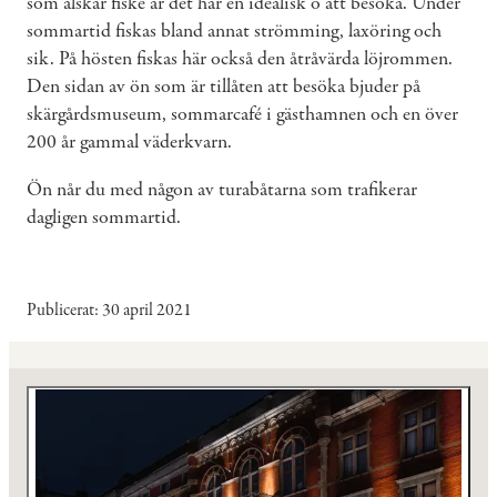
som älskar fiske är det här en idealisk ö att besöka. Under
sommartid fiskas bland annat strömming, laxöring och
sik. På hösten fiskas här också den åtråvärda löjrommen.
Den sidan av ön som är tillåten att besöka bjuder på
skärgårdsmuseum, sommarcafé i gästhamnen och en över
200 år gammal väderkvarn.
Ön når du med någon av turabåtarna som trafikerar
dagligen sommartid.
Publicerat
30 april 2021