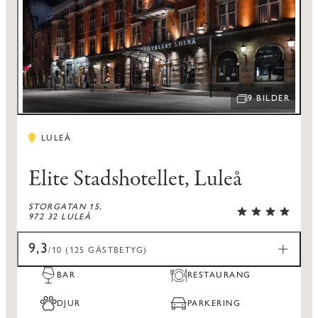
9 BILDER
ÖPPNA BILDSPEL
LULEÅ
Elite Stadshotellet, Luleå
STORGATAN 15,
972 32 LULEÅ
9,3
/10 (125 GÄSTBETYG)
BAR
RESTAURANG
DJUR
PARKERING