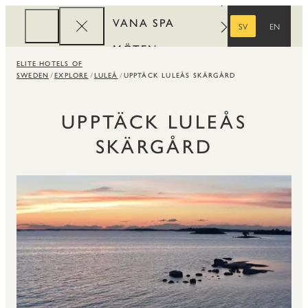
VANA SPA
SV
EN
SVENSKA
ENGELSKA
MÖTEN
ELITE HOTELS OF
FÖRETAG
SWEDEN
EXPLORE
LULEÅ
UPPTÄCK LULEÅS SKÄRGÅRD
REWARDS
UPPTÄCK LULEÅS
SKÄRGÅRD