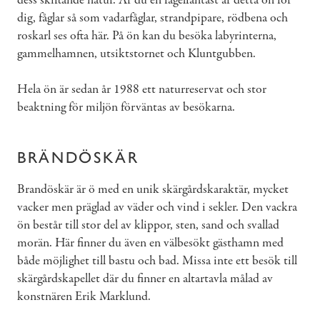
dess skiftande natur. Är du en fågelfantast är detta ön för
dig, fåglar så som vadarfåglar, strandpipare, rödbena och
roskarl ses ofta här. På ön kan du besöka labyrinterna,
gammelhamnen, utsiktstornet och Kluntgubben.
Hela ön är sedan år 1988 ett naturreservat och stor
beaktning för miljön förväntas av besökarna.
BRÄNDÖSKÄR
Brandöskär är ö med en unik skärgårdskaraktär, mycket
vacker men präglad av väder och vind i sekler. Den vackra
ön består till stor del av klippor, sten, sand och svallad
morän. Här finner du även en välbesökt gästhamn med
både möjlighet till bastu och bad. Missa inte ett besök till
skärgårdskapellet där du finner en altartavla målad av
konstnären Erik Marklund.