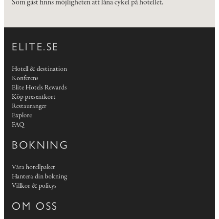
Som gäst finns möjligheten att låna cykel på hotellet.
ELITE.SE
Hotell & destination
Konferens
Elite Hotels Rewards
Köp presentkort
Restauranger
Explore
FAQ
BOKNING
Våra hotellpaket
Hantera din bokning
Villkor & policys
OM OSS