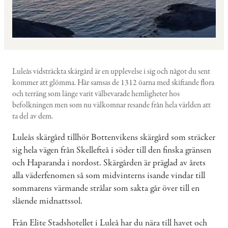
Luleås vidsträckta skärgård är en upplevelse i sig och något du sent
kommer att glömma. Här samsas de 1312 öarna med skiftande flora
och terräng som länge varit välbevarade hemligheter hos
befolkningen men som nu välkomnar resande från hela världen att
ta del av dem.
Luleås skärgård tillhör Bottenvikens skärgård som sträcker
sig hela vägen från Skellefteå i söder till den finska gränsen
och Haparanda i nordost. Skärgården är präglad av årets
alla väderfenomen så som midvinterns isande vindar till
sommarens värmande strålar som sakta går över till en
slående midnattssol.
Från Elite Stadshotellet i Luleå har du nära till havet och