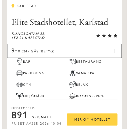
KARLSTAD
Elite Stadshotellet, Karlstad
KUNGSGATAN 22,
652 24 KARLSTAD
9
/10 (247 GÄSTBETYG)
BAR
RESTAURANG
PARKERING
VANA SPA
GYM
RELAX
MILJÖMÄRKT
ROOM SERVICE
MEDLEMSPRIS
891
SEK/NATT
MER OM HOTELLET
PRISET AVSER 2026-10-04