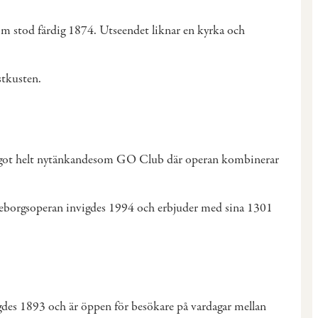
om stod färdig 1874. Utseendet liknar en kyrka och
ästkusten.
e något helt nytänkandesom GO Club där operan kombinerar
Göteborgsoperan invigdes 1994 och erbjuder med sina 1301
gdes 1893 och är öppen för besökare på vardagar mellan