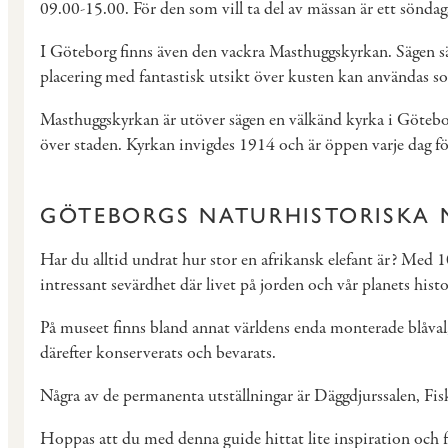
09.00-15.00. För den som vill ta del av mässan är ett söndag
I Göteborg finns även den vackra Masthuggskyrkan. Sägen säg
placering med fantastisk utsikt över kusten kan användas so
Masthuggskyrkan är utöver sägen en välkänd kyrka i Göteborg
över staden. Kyrkan invigdes 1914 och är öppen varje dag f
GÖTEBORGS NATURHISTORISKA
Har du alltid undrat hur stor en afrikansk elefant är? Med 
intressant sevärdhet där livet på jorden och vår planets hist
På museet finns bland annat världens enda monterade blåval
därefter konserverats och bevarats.
Några av de permanenta utställningar är Däggdjurssalen, Fisk
Hoppas att du med denna guide hittat lite inspiration och få