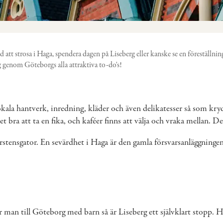
att strosa i Haga, spendera dagen på Liseberg eller kanske se en föreställnin
genom Göteborgs alla attraktiva to-do's!
lokala hantverk, inredning, kläder och även delikatesser så som kr
t bra att ta en fika, och kaféer finns att välja och vraka mellan.
erstensgator. En sevärdhet i Haga är den gamla försvarsanläggnin
er man till Göteborg med barn så är Liseberg ett självklart stopp. H