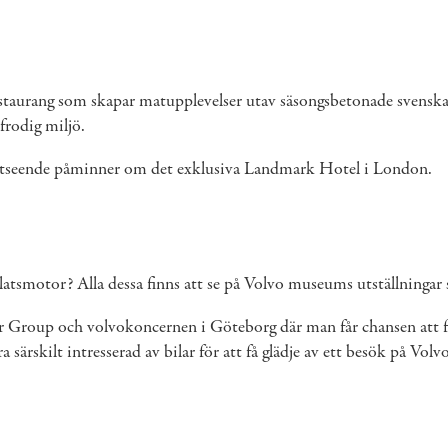
estaurang som skapar matupplevelser utav säsongsbetonade svenska 
frodig miljö.
ns utseende påminner om det exklusiva Landmark Hotel i London.
platsmotor? Alla dessa finns att se på Volvo museums utställningar
roup och volvokoncernen i Göteborg där man får chansen att för
särskilt intresserad av bilar för att få glädje av ett besök på Vol