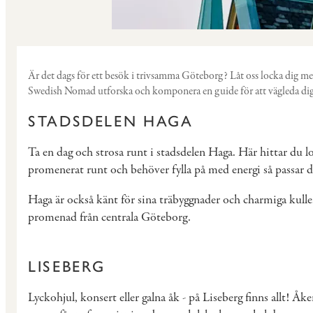
Är det dags för ett besök i trivsamma Göteborg? Låt oss locka dig med 
Swedish Nomad utforska och komponera en guide för att vägleda dig 
STADSDELEN HAGA
Ta en dag och strosa runt i stadsdelen Haga. Här hittar du 
promenerat runt och behöver fylla på med energi så passar de
Haga är också känt för sina träbyggnader och charmiga kull
promenad från centrala Göteborg.
LISEBERG
Lyckohjul, konsert eller galna åk - på Liseberg finns allt! Åk