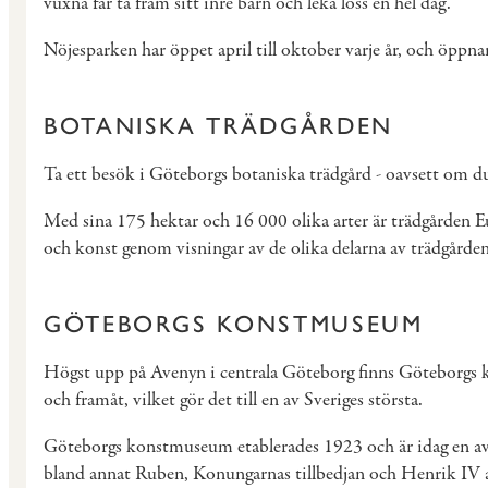
vuxna får ta fram sitt inre barn och leka loss en hel dag.
Nöjesparken har öppet april till oktober varje år, och öppn
BOTANISKA TRÄDGÅRDEN
Ta ett besök i Göteborgs botaniska trädgård - oavsett om du f
Med sina 175 hektar och 16 000 olika arter är trädgården Eu
och konst genom visningar av de olika delarna av trädgårde
GÖTEBORGS KONSTMUSEUM
Högst upp på Avenyn i centrala Göteborg finns Göteborgs k
och framåt, vilket gör det till en av Sveriges största.
Göteborgs konstmuseum etablerades 1923 och är idag en av 
bland annat Ruben, Konungarnas tillbedjan och Henrik IV av