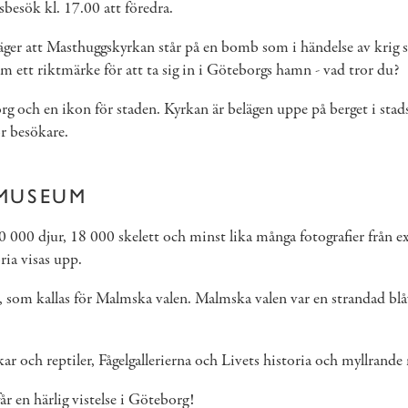
sbesök kl. 17.00 att föredra.
er att Masthuggskyrkan står på en bomb som i händelse av krig sku
m ett riktmärke för att ta sig in i Göteborgs hamn - vad tror du?
 och en ikon för staden. Kyrkan är belägen uppe på berget i stadsd
ör besökare.
 MUSEUM
10 000 djur, 18 000 skelett och minst lika många fotografier frå
oria visas upp.
, som kallas för Malmska valen. Malmska valen var en strandad blå
ar och reptiler, Fågelgallerierna och Livets historia och myllrand
r en härlig vistelse i Göteborg!