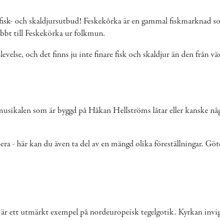
a fisk- och skaldjursutbud! Feskekôrka är en gammal fiskmarknad s
bbt till Feskekörka ur folkmun.
velse, och det finns ju inte finare fisk och skaldjur än den från v
i, musikalen som är byggd på Håkan Hellströms låtar eller kansk
era - här kan du även ta del av en mängd olika föreställningar. 
är ett utmärkt exempel på nordeuropeisk tegelgotik. Kyrkan invi