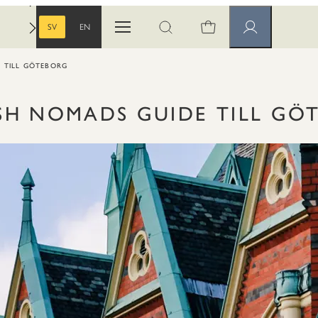
SV
EN
Öppna menyn
Öppna sök
Medlemssidor
SVENSKA
ENGELSKA
 TILL GÖTEBORG
SH NOMADS GUIDE TILL GÖ