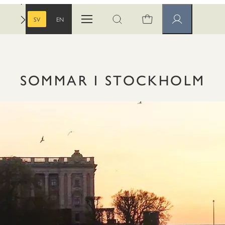
SV
EN
Öppna menyn
Öppna sök
Medlemssidor
SVENSKA
ENGELSKA
M
SOMMAR I STOCKHOLM