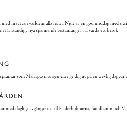
bud med mat från världens alla hörn. Njut av en god middag med u
lm får ständigt nya spännande restauranger väl värda ett besök.
ING
åmar som Mälarpaviljongen eller ge dig ut på en trevlig dagtur me
GÅRDEN
 båtar med dagliga avgångar ut till Fjäderholmarna, Sandhamn och Va