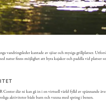
långa vandringsleder kantade av sjöar och mysiga grillplatser. Utfo
ed natur finns möjlighet att hyra kajaker och paddla vid platser
ITET
nter där ni kan gå in i en virtuell värld fylld av spännande även
liga aktiviteter både barn och vuxna med spring i benen.