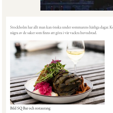
Stockholm har allt man kan önska under sommarens härliga dagar. Kom
några av de saker som finns att göra i vår vackra huvudstad.
Bild SQ Bar och restaurang