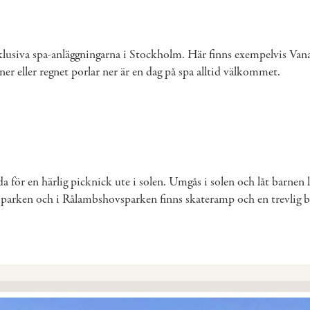
xklusiva spa-anläggningarna i Stockholm. Här finns exempelvis Va
r eller regnet porlar ner är en dag på spa alltid välkommet.
ör en härlig picknick ute i solen. Umgås i solen och låt barnen l
 parken och i Rålambshovsparken finns skateramp och en trevlig b