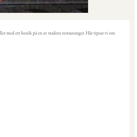
r med ett besök på en av stadens restauranger. Här tipsar vi om