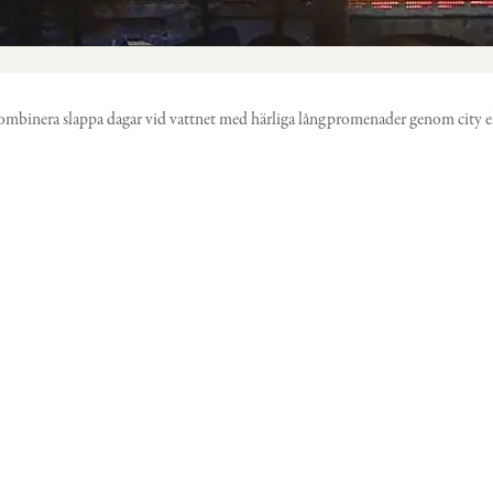
binera slappa dagar vid vattnet med härliga långpromenader genom city elle