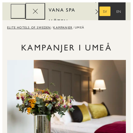
VANA SPA
SV
EN
SVENSKA
ENGELSKA
MÖTEN
ELITE HOTELS OF SWEDEN
KAMPANJER
UMEÅ
FÖRETAG
REWARDS
KAMPANJER I UMEÅ