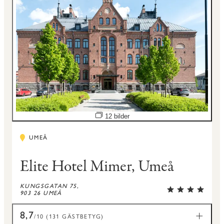
Öppna bildspel
12 bilder
UMEÅ
Elite Hotel Mimer, Umeå
KUNGSGATAN 75,
903 26 UMEÅ
8,7
/10 (131 GÄSTBETYG)