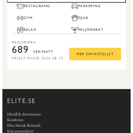
RESTAURANG
PARKERING
GYM
DJUR
RELAX
MILJÖMÄRKT
MEDLEMSPRIS
689
SEK/NATT
MER OM HOTELLET
PRISET AVSER 2026-08-15
ELITE.SE
Hotell & destination
Konferens
Elite Hotels Rewards
Köp presentkort