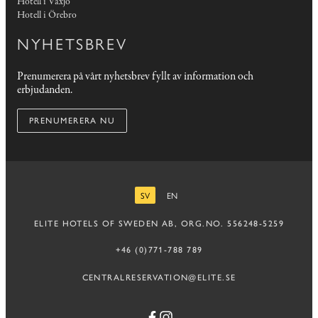
Hotell i Växjö
Hotell i Örebro
NYHETSBREV
Prenumerera på vårt nyhetsbrev fyllt av information och
erbjudanden.
PRENUMERERA NU
SV
EN
SVENSKA
ENGELSKA
ELITE HOTELS OF SWEDEN AB, ORG.NO. 556248-5259
+46 (0)771-788 789
CENTRALRESERVATION@ELITE.SE