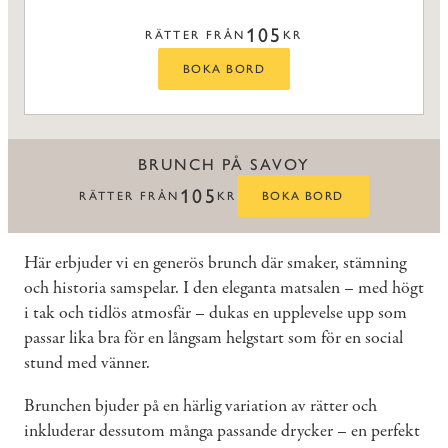
105
RÄTTER FRÅN
KR
BOKA BORD
BRUNCH PÅ SAVOY
105
RÄTTER FRÅN
KR
BOKA BORD
Här erbjuder vi en generös brunch där smaker, stämning
och historia samspelar. I den eleganta matsalen – med högt
i tak och tidlös atmosfär – dukas en upplevelse upp som
passar lika bra för en långsam helgstart som för en social
stund med vänner.
Brunchen bjuder på en härlig variation av rätter och
inkluderar dessutom många passande drycker – en perfekt