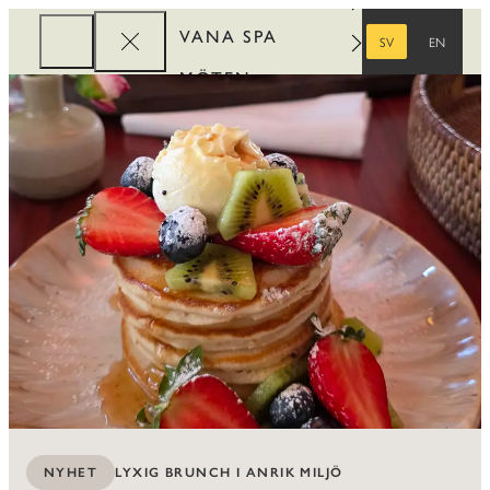
VANA SPA
SV
EN
SVENSKA
ENGELSKA
MÖTEN
FÖRETAG
REWARDS
LYXIG BRUNCH I ANRIK MILJÖ
NYHET