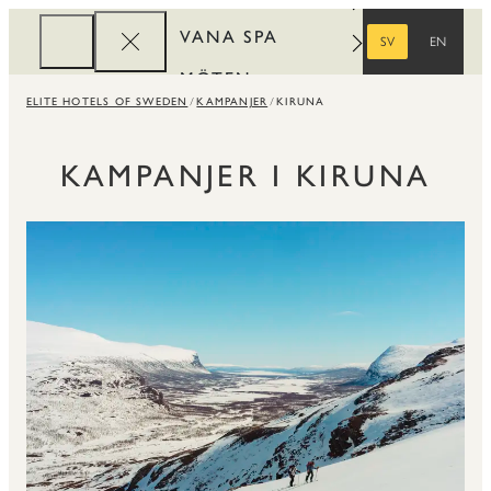
VANA SPA
SV
EN
SVENSKA
ENGELSKA
MÖTEN
ELITE HOTELS OF SWEDEN
KAMPANJER
KIRUNA
FÖRETAG
REWARDS
KAMPANJER I KIRUNA