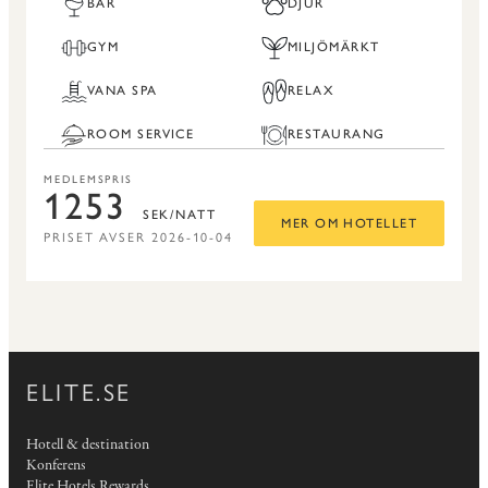
BAR
DJUR
GYM
MILJÖMÄRKT
VANA SPA
RELAX
ROOM SERVICE
RESTAURANG
MEDLEMSPRIS
1253
SEK/NATT
MER OM HOTELLET
PRISET AVSER 2026-10-04
ELITE.SE
Hotell & destination
Konferens
Elite Hotels Rewards