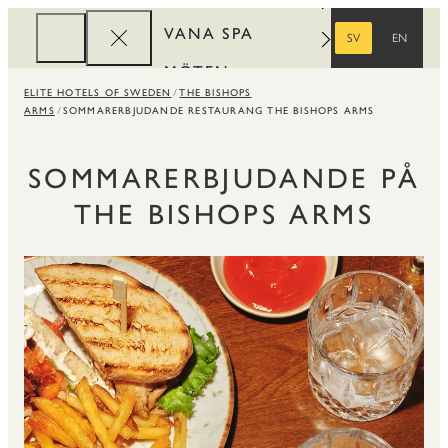
VANA SPA
SV
EN
SVENSKA
ENGELSKA
MÖTEN
ELITE HOTELS OF SWEDEN
THE BISHOPS
FÖRETAG
ARMS
SOMMARERBJUDANDE RESTAURANG THE BISHOPS ARMS
REWARDS
SOMMARERBJUDANDE PÅ
THE BISHOPS ARMS