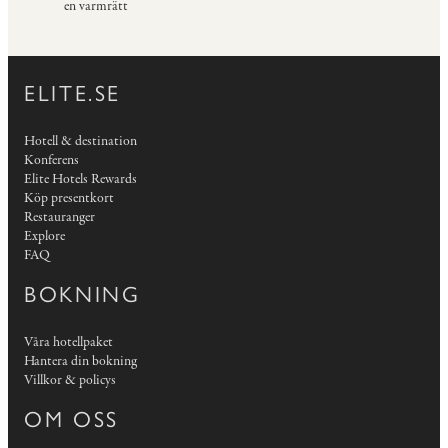
en varmrätt
ELITE.SE
Hotell & destination
Konferens
Elite Hotels Rewards
Köp presentkort
Restauranger
Explore
FAQ
BOKNING
Våra hotellpaket
Hantera din bokning
Villkor & policys
OM OSS