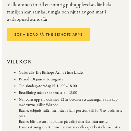
Välkommen in till en somrig pubupplevelse där hela
familjen kan samlas, umgås och njuta av god mat i
avslappnad atmosfär.
BOKA BORD PÅ THE BISHOPS ARMS
VILLKOR
Gäller alla The Bishops Arms i hela landet
Period 18 juni – 16 augusti
Tid söndag–torsdag kl. 16.00–18.00
Beställning måste ske senast kl. 18.00
När barn upp till och med 12 år besöker restaurangen i sällskap
med vuxna gäller följande:
Barnet erbjuds valfri varmrätt i halv portion till 50 % av ordinarie
pris
Barnet blir dessutom bjuden på valfri efterrätt från menyn
Förutsättning är att minst en vuxen i sällskapet beställer och äter