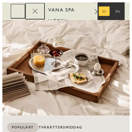
VANA SPA
SV
EN
SVENSKA
ENGELSKA
MÖTEN
FÖRETAG
REWARDS
TVÅRÄTTERSMIDDAG
POPULÄRT