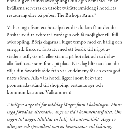
unna dig en stunds avkoppling i din egen hemstad. En av
kvällarna serveras en utsökt tvårättersmiddag i hotellets
restaurang eller på puben The Bishops Arms.*
Vi har tagit fram ett hotellpaket där du kan få ut det du
önskar av ditt avbrott i vardagen och få möjlighet till full
avkoppling. Börja dagarna i lugnt tempo med en härlig och
energirik frukost, fortsätt med ett besök till något av
stadens utflyktsmål eller stanna på hotellet och ta del av
alla faciliteter som finns på plats. När dag blir natt kan du
välja din favoritkudde från vår kuddmeny för en extra god
natts sömn. Alla våra hotell ligger inom bekvämt
promenadavstånd till shopping, restauranger och
kommunikationer. Välkommen!
Vänligen ange tid för middag längre fram i bokningen. Finns
inga förvalda alternativ, ange en tid i kommentarsfältet. Om
ingen tid anges, tilldelas en ledig tid automatiskt. Ange ev.
allergier och specialkost som en kommentar vid bokning.