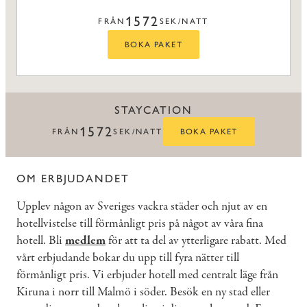
1572
FRÅN
SEK/NATT
BOKA PAKET
STAYCATION
1572
FRÅN
SEK/NATT
BOKA PAKET
OM ERBJUDANDET
Upplev någon av Sveriges vackra städer och njut av en
hotellvistelse till förmånligt pris på något av våra fina
hotell. Bli
medlem
för att ta del av ytterligare rabatt. Med
vårt erbjudande bokar du upp till fyra nätter till
förmånligt pris. Vi erbjuder hotell med centralt läge från
Kiruna i norr till Malmö i söder. Besök en ny stad eller