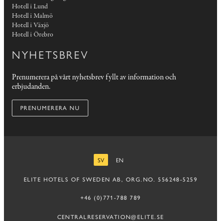
Hotell i Lund
Hotell i Malmö
Hotell i Växjö
Hotell i Örebro
NYHETSBREV
Prenumerera på vårt nyhetsbrev fyllt av information och
erbjudanden.
PRENUMERERA NU
SV
EN
SVENSKA
ENGELSKA
ELITE HOTELS OF SWEDEN AB, ORG.NO. 556248-5259
+46 (0)771-788 789
CENTRALRESERVATION@ELITE.SE