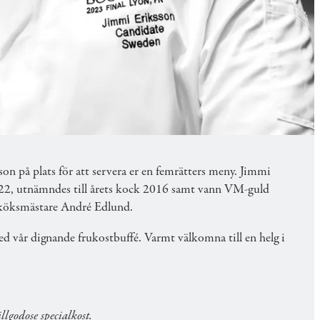
tronomins tecken. Kombinera en fantastiskt
son på plats för att servera er en femrätters meny. Jimmi
2022, utnämndes till årets kock 2016 samt vann VM-guld
 köksmästare André Edlund.
 med vår dignande frukostbuffé. Varmt välkomna till en helg i
llgodose specialkost.