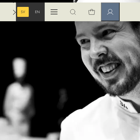
SV
EN
Öppna menyn
Öppna sök
Medlemssidor
SVENSKA
ENGELSKA