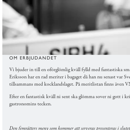
GASTRONOMISK KVÄLL M
Den 16 och 17 februari välkomnar vi Jimmi Eriksson
femrätters meny med bekvämt boende och generös
OM ERBJUDANDET
Vi bjuder in till en oförglömlig kväll fylld med fantastiska s
Eriksson har en rad meriter i bagaget då han nu senast var 
tillsammans med kocklandslaget. På meritlistan finns även
Efter en fantastisk kväll ni sent ska glömma sover ni gott i kr
gastronomins tecken.
Den femrätters meny som kommer att serveras presenteras i slutet 