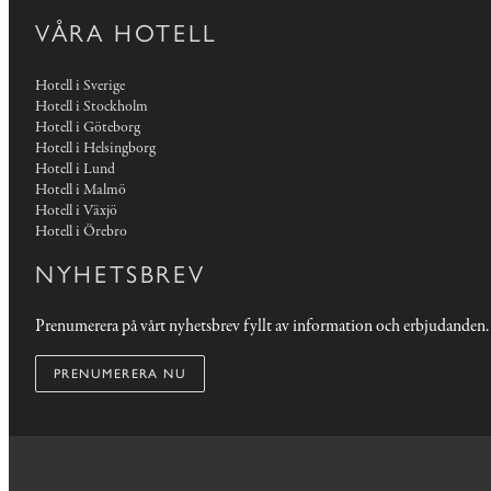
VÅRA HOTELL
Hotell i Sverige
Hotell i Stockholm
Hotell i Göteborg
Hotell i Helsingborg
Hotell i Lund
Hotell i Malmö
Hotell i Växjö
Hotell i Örebro
NYHETSBREV
Prenumerera på vårt nyhetsbrev fyllt av information och erbjudanden.
PRENUMERERA NU