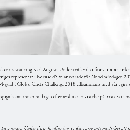
ED MIDDAG AV MÄSTERKOCK
 till Elite Stadshotellet i Luleå för två kvällar i gas
 frukostbuffé.
maker i restaurang Karl August. Under två kvällar finns Jimmi Eriks
Sveriges representat i Bocuse d’Or, ansvarade för Nobelmiddagen 
 VM-guld i Global Chefs Challenge 2018 tillsammans med vår egna
ispiga lakan innan ni dagen efter avslutar er vistelse på bästa sätt
på januari. Under dessa kvällar har vi dessvärre inte möjlighet att ti