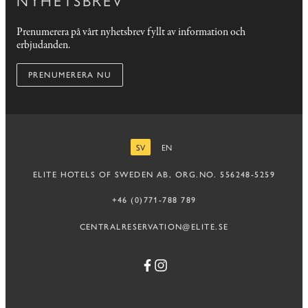
Prenumerera på vårt nyhetsbrev fyllt av information och
erbjudanden.
PRENUMERERA NU
SV
EN
SVENSKA
ENGELSKA
ELITE HOTELS OF SWEDEN AB, ORG.NO. 556248-5259
+46 (0)771-788 789
CENTRALRESERVATION@ELITE.SE