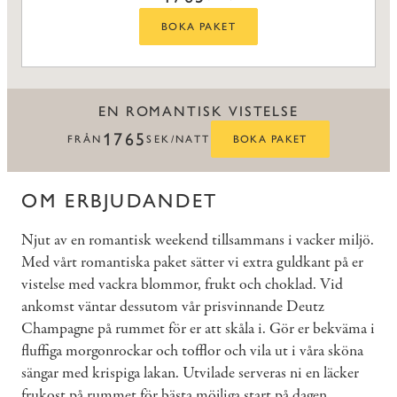
BOKA PAKET
EN ROMANTISK VISTELSE
1765
FRÅN
SEK/NATT
BOKA PAKET
OM ERBJUDANDET
Njut av en romantisk weekend tillsammans i vacker miljö.
Med vårt romantiska paket sätter vi extra guldkant på er
vistelse med vackra blommor, frukt och choklad. Vid
ankomst väntar dessutom vår prisvinnande Deutz
Champagne på rummet för er att skåla i. Gör er bekväma i
fluffiga morgonrockar och tofflor och vila ut i våra sköna
sängar med krispiga lakan. Utvilade serveras ni en läcker
frukost på rummet för bästa möjliga start på dagen.