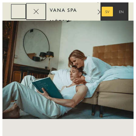
VANA SPA
SV
EN
SVENSKA
ENGELSKA
MÖTEN
FÖRETAG
REWARDS