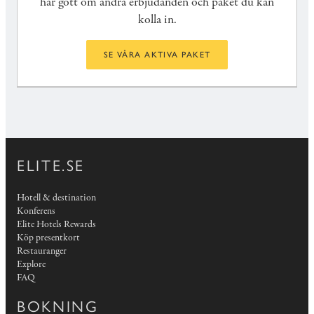
har gott om andra erbjudanden och paket du kan
kolla in.
SE VÅRA AKTIVA PAKET
ELITE.SE
Hotell & destination
Konferens
Elite Hotels Rewards
Köp presentkort
Restauranger
Explore
FAQ
BOKNING