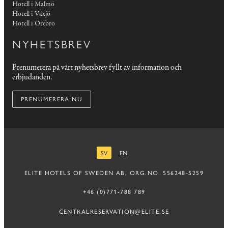
Hotell i Malmö
Hotell i Växjö
Hotell i Örebro
NYHETSBREV
Prenumerera på vårt nyhetsbrev fyllt av information och
erbjudanden.
PRENUMERERA NU
SV
EN
SVENSKA
ENGELSKA
ELITE HOTELS OF SWEDEN AB, ORG.NO. 556248-5259
+46 (0)771-788 789
CENTRALRESERVATION@ELITE.SE