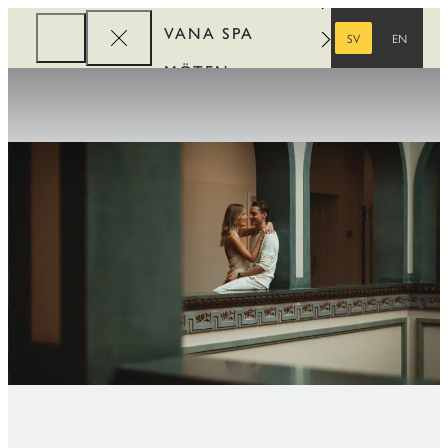
VANA SPA
SV
EN
SVENSKA
ENGELSKA
MÖTEN
FÖRETAG
REWARDS