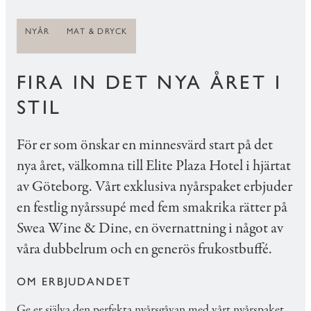
NYÅR
MAT & DRYCK
FIRA IN DET NYA ÅRET I
STIL
För er som önskar en minnesvärd start på det
nya året, välkomna till Elite Plaza Hotel i hjärtat
av Göteborg. Vårt exklusiva nyårspaket erbjuder
en festlig nyårssupé med fem smakrika rätter på
Swea Wine & Dine, en övernattning i något av
våra dubbelrum och en generös frukostbuffé.
OM ERBJUDANDET
Ge er själva den perfekta nyårsgåvan med vårt nyårspaket