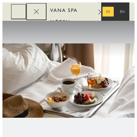
VANA SPA
SV
EN
SVENSKA
ENGELSKA
MÖTEN
FÖRETAG
REWARDS