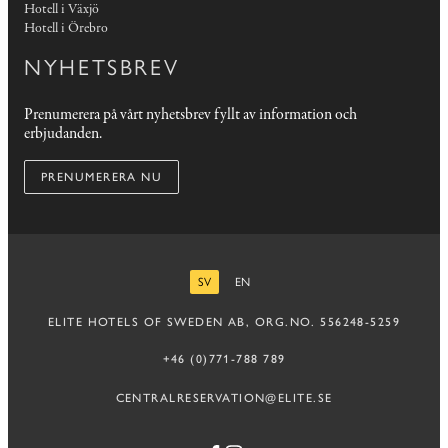
Hotell i Växjö
Hotell i Örebro
NYHETSBREV
Prenumerera på vårt nyhetsbrev fyllt av information och
erbjudanden.
PRENUMERERA NU
SV
EN
SVENSKA
ENGELSKA
ELITE HOTELS OF SWEDEN AB, ORG.NO. 556248-5259
+46 (0)771-788 789
CENTRALRESERVATION@ELITE.SE