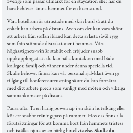
Sverige som passar utmärkt för en staycation eller när du
bara behöver lämna hemmet för en liten stund.
Våra hotellrum är utrustade med skrivbord så att du
enkelt kan arbeta på distans. Även om det kan vara skönt
att arbeta från soffan ibland kan detta avlasta såväl rygg
som från störande distraktioner i hemmet. Vårt
höghastighets-wifi är stabilt och erbjuder snabb
uppkoppling så att du kan hålla kontakten med både
kollegor, familj och vänner under denna speciella tid.
Skulle behovet finnas kan vår personal självklart även ge
tillgång till konferensutrustning så att du kan fortsätta
med ditt arbete precis som vanligt med möten och viktiga
sammankomster på distans.
Pausa ofta. Ta en härlig powernap i en skön hotellsäng eller
kör ett snabbt träningspass på rummet. Hos oss finns alla
förutsättningar för att komma bort från hemmets tristess
och istället njuta av en härlig hotellvistelse.
Skulle du