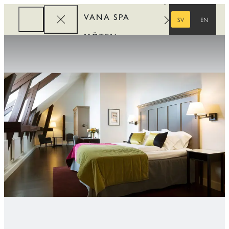
VANA SPA
SV
EN
SVENSKA
ENGELSKA
MÖTEN
FÖRETAG
REWARDS