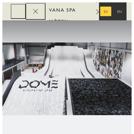
VANA SPA
SV
EN
SVENSKA
ENGELSKA
MÖTEN
FÖRETAG
REWARDS