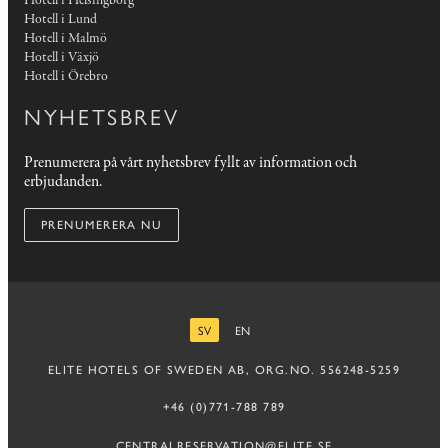
Hotell i Helsingborg
Hotell i Lund
Hotell i Malmö
Hotell i Växjö
Hotell i Örebro
NYHETSBREV
Prenumerera på vårt nyhetsbrev fyllt av information och
erbjudanden.
PRENUMERERA NU
SV
EN
SVENSKA
ENGELSKA
ELITE HOTELS OF SWEDEN AB, ORG.NO. 556248-5259
+46 (0)771-788 789
CENTRALRESERVATION@ELITE.SE