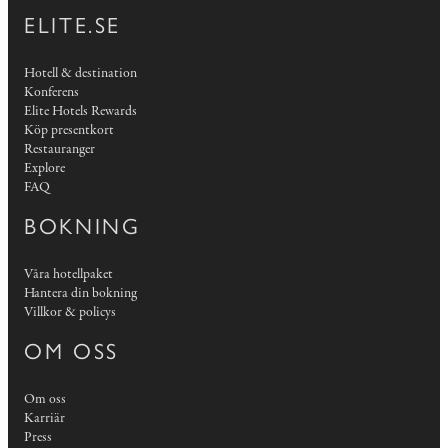
ELITE.SE
Hotell & destination
Konferens
Elite Hotels Rewards
Köp presentkort
Restauranger
Explore
FAQ
BOKNING
Våra hotellpaket
Hantera din bokning
Villkor & policys
OM OSS
Om oss
Karriär
Press