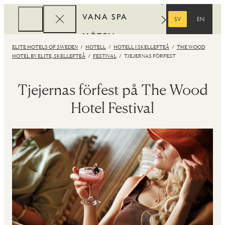
VANA SPA
SV
EN
SVENSKA
ENGELSKA
MÖTEN
ELITE HOTELS OF SWEDEN
HOTELL
HOTELL I SKELLEFTEÅ
THE WOOD
FÖRETAG
HOTEL BY ELITE, SKELLEFTEÅ
FESTIVAL
TJEJERNAS FÖRFEST
REWARDS
Tjejernas förfest på The Wood
Hotel Festival