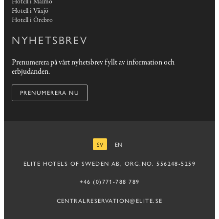
Hotell i Malmö
Hotell i Växjö
Hotell i Örebro
NYHETSBREV
Prenumerera på vårt nyhetsbrev fyllt av information och
erbjudanden.
PRENUMERERA NU
SV
EN
SVENSKA
ENGELSKA
ELITE HOTELS OF SWEDEN AB, ORG.NO. 556248-5259
+46 (0)771-788 789
CENTRALRESERVATION@ELITE.SE