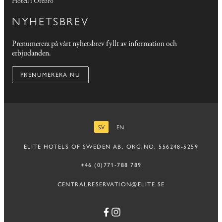
Hotell i Örebro
NYHETSBREV
Prenumerera på vårt nyhetsbrev fyllt av information och
erbjudanden.
PRENUMERERA NU
SV
EN
SVENSKA
ENGELSKA
ELITE HOTELS OF SWEDEN AB, ORG.NO. 556248-5259
+46 (0)771-788 789
CENTRALRESERVATION@ELITE.SE