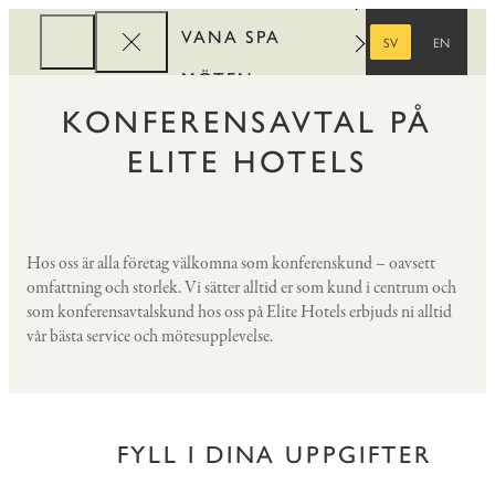
VANA SPA
SV
EN
SVENSKA
ENGELSKA
MÖTEN
KONFERENSAVTAL PÅ
FÖRETAG
ELITE HOTELS
REWARDS
Hos oss är alla företag välkomna som konferenskund – oavsett
omfattning och storlek. Vi sätter alltid er som kund i centrum och
som konferensavtalskund hos oss på Elite Hotels erbjuds ni alltid
vår bästa service och mötesupplevelse.
FYLL I DINA UPPGIFTER