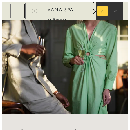
VANA SPA
SV
EN
SVENSKA
ENGELSKA
MÖTEN
FÖRETAG
REWARDS