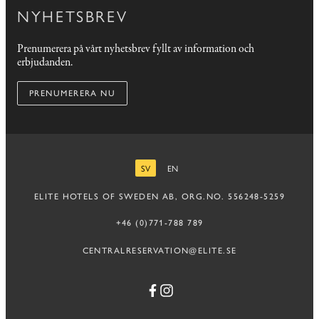
NYHETSBREV
Prenumerera på vårt nyhetsbrev fyllt av information och
erbjudanden.
PRENUMERERA NU
SV
EN
SVENSKA
ENGELSKA
ELITE HOTELS OF SWEDEN AB, ORG.NO. 556248-5259
+46 (0)771-788 789
CENTRALRESERVATION@ELITE.SE